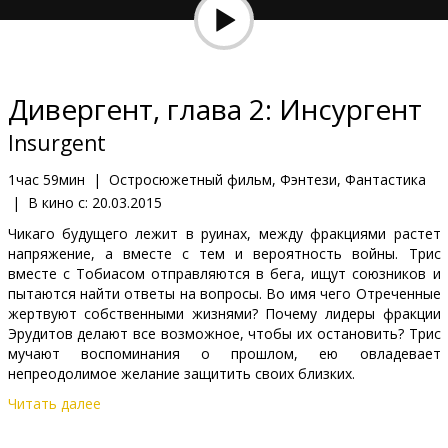
Кинозакуски
B2B
Дивергент, глава 2: Инсургент
Клуб
Insurgent
1час 59мин
|
Остросюжетный фильм, Фэнтези, Фантастика
|
В кино с:
20.03.2015
Чикаго будущего лежит в руинах, между фракциями растет
напряжение, а вместе с тем и вероятность войны. Трис
вместе с Тобиасом отправляются в бега, ищут союзников и
пытаются найти ответы на вопросы. Во имя чего Отреченные
жертвуют собственными жизнями? Почему лидеры фракции
Эрудитов делают все возможное, чтобы их остановить? Трис
мучают воспоминания о прошлом, ею овладевает
непреодолимое желание защитить своих близких.
Читать далее
Фильм на английском языке с субтитрами на латышском и
русском языках.