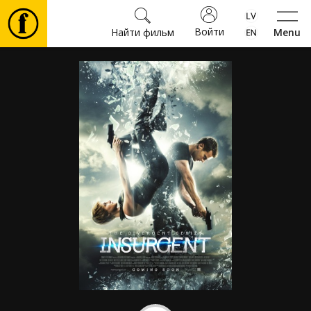
Войти
Найти фильм
Menu
Фильмы
Билеты
Культура
Мероприятия
Новости
Подарки