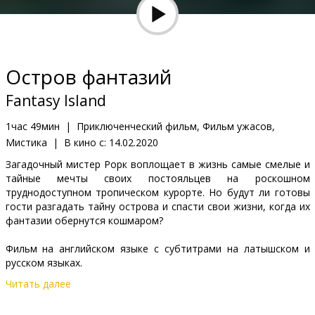
Кинозакуски
B2B
Остров фантазий
Клуб
Fantasy Island
1час 49мин
|
Приключенческий фильм, Фильм ужасов,
Мистика
|
В кино с:
14.02.2020
Загадочный мистер Рорк воплощает в жизнь самые смелые и
тайные мечты своих постояльцев на роскошном
труднодоступном тропическом курорте. Но будут ли готовы
гости разгадать тайну острова и спасти свои жизни, когда их
фантазии обернутся кошмаром?
Фильм на английском языке с субтитрами на латышском и
русском языках.
Читать далее
Дистрибьютор:
Acme Film SIA