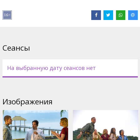
Pежиссер :
Jeff Wadlow
В ролях:
Michael Peña
,
Maggie Q
,
Lucy Hale
,
Austin Stowell
,
Ryan
Hansen
,
Michael Rooker
Сайты:
IMDB
,
Официальный сайт
,
Facebook
Сеансы
На выбранную дату сеансов нет
Изображения