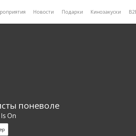
роприятия
Новости
Подарки
Кинозакуски
B2
сты поневоле
 Is On
ер