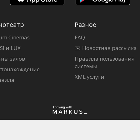
нотеатр
Разное
um Cinemas
FAQ
SI и LUX
✉️ Новостная рассылка
аны залов
Правила пользования
системы
стонахождение
XML услуги
авила