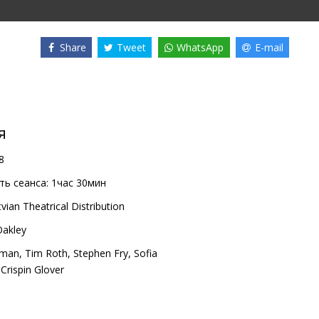
Share
Tweet
WhatsApp
E-mail
я
8
ь сеанса:
1час 30мин
vian Theatrical Distribution
Oakley
rman
,
Tim Roth
,
Stephen Fry
,
Sofia
,
Crispin Glover