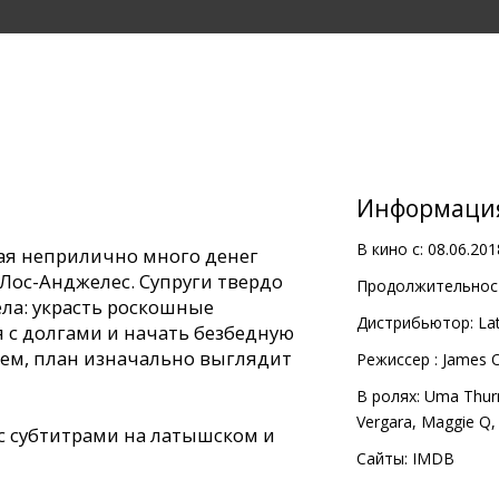
Информаци
В кино с:
08.06.201
ая неприлично много денег
 Лос-Анджелес. Супруги твердо
Продолжительност
ла: украсть роскошные
Дистрибьютор:
Lat
 с долгами и начать безбедную
щем, план изначально выглядит
Pежиссер :
James 
В ролях:
Uma Thu
Vergara
,
Maggie Q
с субтитрами на латышском и
Сайты:
IMDB