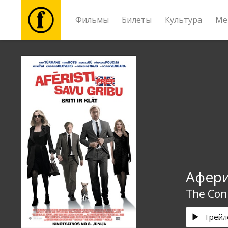
Фильмы
Билеты
Культура
Ме
Фильмы
Билеты
Культура
Мероприятия
Афери
Новости
The Con
Подарки
Трейл