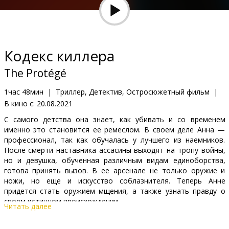
Кинозакуски
B2B
Кодекс киллера
Клуб
The Protégé
1час 48мин
|
Триллер, Детектив, Остросюжетный фильм
|
В кино с:
20.08.2021
С самого детства она знает, как убивать и со временем
именно это становится ее ремеслом. В своем деле Анна —
профессионал, так как обучалась у лучшего из наемников.
После смерти наставника ассасины выходят на тропу войны,
но и девушка, обученная различным видам единоборства,
готова принять вызов. В ее арсенале не только оружие и
ножи, но еще и искусство соблазнителя. Теперь Анне
придется стать оружием мщения, а также узнать правду о
своем истинном происхождении.
Читать далее
Фильм на английском языке с субтитрами на латышском и