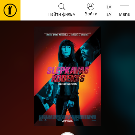
Войти
Найти фильм
Menu
Фильмы
Билеты
Культура
Мероприятия
Новости
Подарки