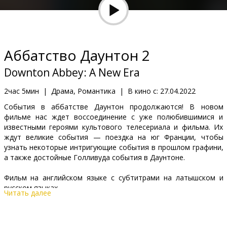
Кинозакуски
B2B
Аббатство Даунтон 2
Клуб
Downton Abbey: A New Era
2час 5мин
|
Драма, Романтика
|
В кино с:
27.04.2022
События в аббатстве Даунтон продолжаются! В новом
фильме нас ждет воссоединение с уже полюбившимися и
известными героями культового телесериала и фильма. Их
ждут великие события — поездка на юг Франции, чтобы
узнать некоторые интригующие события в прошлом графини,
а также достойные Голливуда события в Даунтоне.
Фильм на английском языке с субтитрами на латышском и
русском языках.
Читать далее
Дистрибьютор:
Latvian Theatrical Distribution