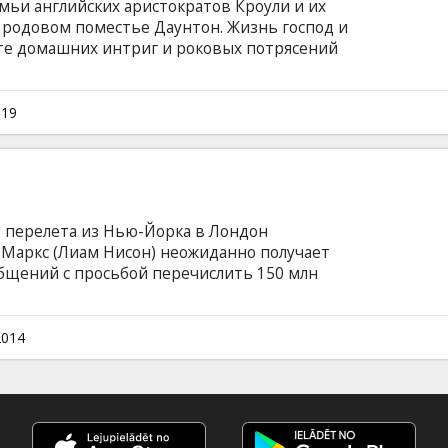
мьи английских аристократов Кроули и их
м родовом поместье Даунтон. Жизнь господ и
ате домашних интриг и роковых потрясений
ый фильм на основе культового
 на английском языке с субтитрами на
019
о перелета из Нью-Йорка в Лондон
Маркс (Лиам Нисон) неожиданно получает
общений с просьбой перечислить 150 млн
В противном случае каждые 20 минут на
 один пассажир. Когда выясняется, что счет
 Билл неожиданно становится главным
2014
амолета...