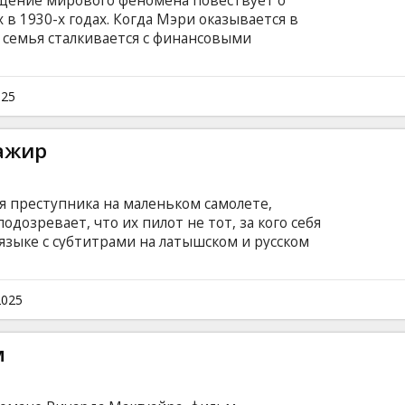
щение мирового феномена повествует о
 в 1930-х годах. Когда Мэри оказывается в
а семья сталкивается с финансовыми
ивается с угрозой общественного позора.
ять перемены, поскольку персонал готовится
 поколение поведёт Аббатство Даунтон в
025
 языке с субтитрами на латышском и русском
ажир
 преступника на маленьком самолете,
одозревает, что их пилот не тот, за кого себя
языке с субтитрами на латышском и русском
2025
м