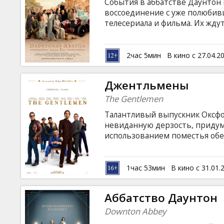
События в аббатстве Даунтон
воссоединение с уже полюбив
телесериала и фильма. Их жду
чтобы узнать некоторые интр
также достойные Голливуда со
языке с субтитрами на латышск
2час 5мин
В кино с 27.04.2
Джентльмены
The Gentlemen
Талантливый выпускник Оксфо
невиданную дерзость, придум
использованием поместья обе
когда он решает продать свой
США, на его пути встают не м
Намечается обмен любезностя
1час 53мин
В кино с 31.01.
перестрелок и парочки несчас
субтитрами на латышском и ру
Аббатство Даунтон
Downton Abbey