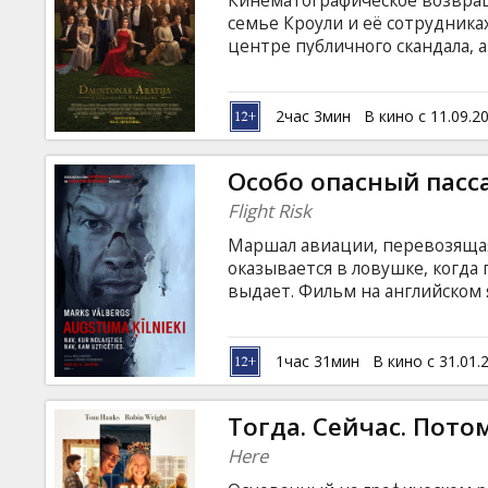
Кинематографическое возвра
Кинозакуски
семье Кроули и её сотрудниках
центре публичного скандала, 
трудностями, вся семья сталк
B2B
Семья Кроули вынуждена прин
к новой главе, где следующее
2час 3мин
В кино с 11.09.2
будущее. Фильм на английском
Клуб
языках.
Особо опасный пасс
Flight Risk
Маршал авиации, перевозящая
оказывается в ловушке, когда п
выдает. Фильм на английском 
языках.
1час 31мин
В кино с 31.01.
Тогда. Сейчас. Пото
Here