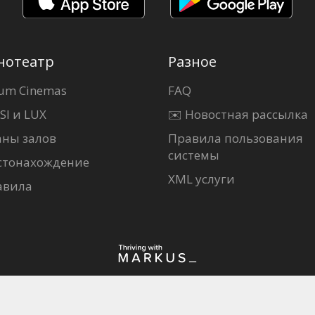
нотеатр
Разное
um Cinemas
FAQ
SI и LUX
✉️ Новостная рассылка
аны залов
Правила пользования
системы
стонахождение
XML услуги
авила