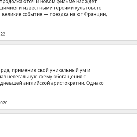
 продолжаются! В новом фильме нас ждет
шимися и известными героями культового
т великие события — поездка на юг Франции,
игующие события в прошлом графини, а
бытия в Даунтоне. Фильм на английском
ом и русском языках.
022
рда, применив свой уникальный ум и
ал нелегальную схему обогащения с
дневшей английской аристократии. Однако
 бизнес влиятельному клану миллиардеров из
енее обаятельные, но жесткие джентльмены.
ми, который точно не обойдется без
2020
тных случаев. Фильм на английском языке с
сском языках.