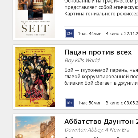
Основанный на графическом р
представляет собой эпическу
Картина гениального режиссер
тем, как дом - особое место, 
ставший центром истории одно
сменяются эпохи. От доистори
1час 44мин
В кино с 22.11.
далекого будущего здесь смен
надеждами, трагедиями и моме
Пацан против всех
наблюдающий за жизнью люде
Boy Kills World
Бой — глухонемой парень, чья
главой коррумпированной пос
близких Бой сбегает в джунгл
боевым искусствам, чтобы пр
против Хильды. Завершив обу
антиутопичном мире и вскоре
1час 50мин
В кино с 03.05.
настроенную против властной 
субтитрами на латышском и ру
Аббатство Даунтон 
Downton Abbey: A New Era