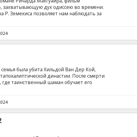
омане Ричарда Макгуайра, фильм
ю, захватывающую дух одиссею во времени.
а Р. Земекиса позволяет нам наблюдать за
где хранятся наши истории и воспоминания, -
й семьи, меняется по мере того, как
ческих времен, до английских королей и
2024
илось множество людей - каждый со своими
нтами счастья. Дом, как немой свидетель,
й на протяжении веков.
 семья была убита Хильдой Ван Дер Кой,
тапокалиптической династии. После смерти
и, где таинственный шаман обучает его
евратить в «орудие смерти», направленное
чение, Бой оказывается один в безумном
 попадает в группу сопротивления, активно
2024
династии. Фильм на английском языке с
сском языках.
2