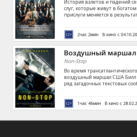
История взлетов и падений се
слуг, которые живут в богато
прислуги меняется в результ
начала ХХ века. Полнометражн
исторического сериала. Фильм
латышском и русском языках.
2час 2мин
В кино с 04.10.2
Воздушный маршал
Non-Stop
Во время трансатлантическог
воздушный маршал США Билл 
ряд загадочных текстовых со
долларов на оффшорный счет. 
борту самолета будет погибать
открыт на имя самого Маркса,
1час 46мин
В кино с 28.02.
подозреваемым в похищении с