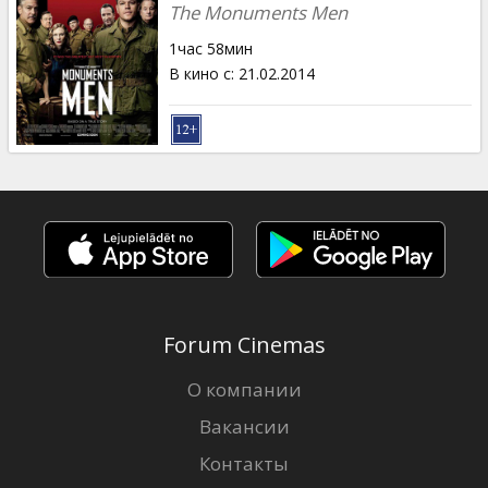
The Monuments Men
1час 58мин
В кино с
:
21.02.2014
Forum Cinemas
О компании
Вакансии
Контакты