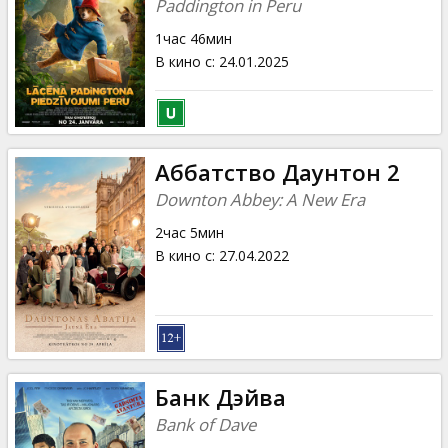
Paddington in Peru
1час 46мин
В кино с
:
24.01.2025
Аббатство Даунтон 2
Downton Abbey: A New Era
2час 5мин
В кино с
:
27.04.2022
Банк Дэйва
Bank of Dave