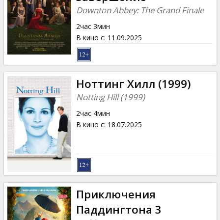
Кинозакуски
Downton Abbey: The Grand Finale
2час 3мин
B2B
В кино с
:
11.09.2025
Клуб
Ноттинг Хилл (1999)
Notting Hill (1999)
2час 4мин
В кино с
:
18.07.2025
Приключения
Паддингтона 3