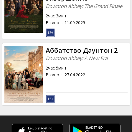
Кинозакуски
Downton Abbey: The Grand Finale
2час 3мин
B2B
В кино с
:
11.09.2025
Клуб
Аббатство Даунтон 2
Downton Abbey: A New Era
2час 5мин
В кино с
:
27.04.2022