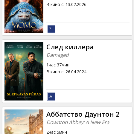
Кинозакуски
В кино с
:
13.02.2026
B2B
Клуб
След киллера
Damaged
1час 37мин
В кино с
:
26.04.2024
Аббатство Даунтон 2
Downton Abbey: A New Era
2час 5мин