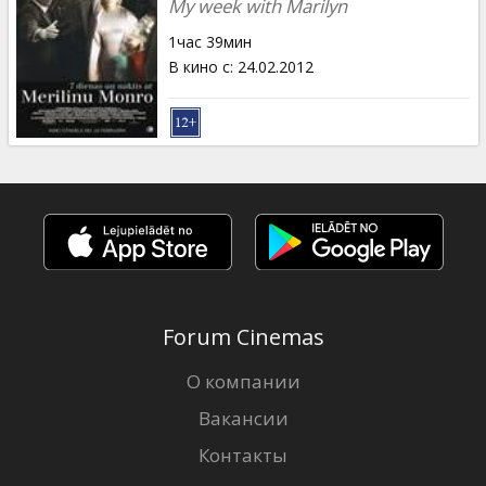
My week with Marilyn
1час 39мин
В кино с
:
24.02.2012
Forum Cinemas
О компании
Вакансии
Контакты