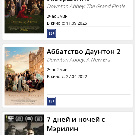
Кинозакуски
Downton Abbey: The Grand Finale
2час 3мин
B2B
В кино с
:
11.09.2025
Клуб
Аббатство Даунтон 2
Downton Abbey: A New Era
2час 5мин
В кино с
:
27.04.2022
7 дней и ночей с
Мэрилин