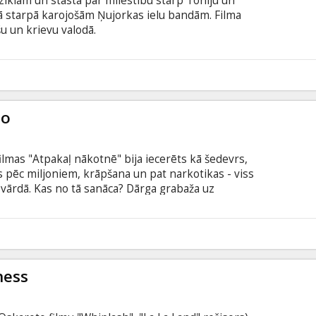
ūziklam un stāsta par mīlestību starp Toniju un
ā starpā karojošām Ņujorkas ielu bandām. Filma
šu un krievu valodā.
1
to
ilmas "Atpakaļ nākotnē" bija iecerēts kā šedevrs,
s pēc miljoniem, krāpšana un pat narkotikas - viss
o vārdā. Kas no tā sanāca? Dārga grabaža uz
e nelabojumu trūkumu. Bet, neskatoties uz to,
u. Filma angļu valodā ar subtitriem latviešu un
9
ness