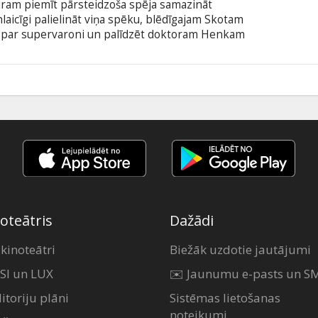
ram piemīt pārsteidzoša spēja samazināt
laicīgi palielināt viņa spēku, blēdīgajam Skotam
ūt par supervaroni un palīdzēt doktoram Henkam
 tehnoloģiju draudus pasaulei. Filma angļu
krievu valodā.
5
oteātris
Dažādi
 kinoteātri
Biežāk uzdotie jautājumi
SI un LUX
✉️ Jaunumu e-pasts un S
itoriju plāni
Sistēmas lietošanas
noteikumi