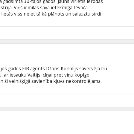
 gadsimta 30-tajos gados. Jauns vīrietis ierodas
strijā. Viņš iemīlas sava ietekmīgā tēvoča
lietās viss neiet tā kā plānots un salauztu sirdi
k ierauts Manhetenas smalko aprindu nakts
btitriem latviešu un krievu valodā.
6
os gados FIB aģents Džons Konolijs savervēja īru
 ar iesauku Vaitijs, cīņai pret viņu kopīgo
ien šī velnišķīgā savienība kļuva nekontrolējama,
uma varas, paplašināt savu kontroli un kļūt par
kmīgākajiem gangsteriem Bostonas vēsturē. Filma
šu un krievu valodā.