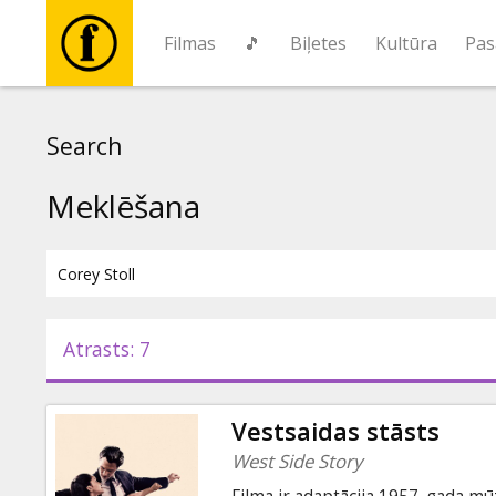
Filmas
🎵
Biļetes
Kultūra
Pas
Filmas
Search
🎵
Meklēšana
Biļetes
Kultūra
Atrasts: 7
Pasākumi
Vestsaidas stāsts
Ziņas
West Side Story