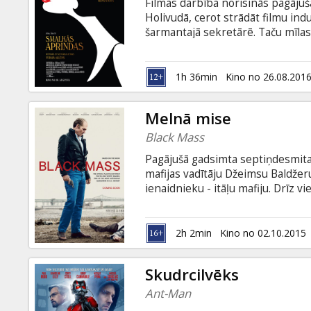
Filmas darbība norisinās pagājušā
Holivudā, cerot strādāt filmu indu
šarmantajā sekretārē. Taču mīlas 
viņš atgriežas Ņujorkā, kur tie
uzdzīvē. Filma angļu valodā ar su
1h 36min
Kino no 26.08.201
Melnā mise
Black Mass
Pagājušā gadsimta septiņdesmitaj
mafijas vadītāju Džeimsu Baldžeru,
ienaidnieku - itāļu mafiju. Drīz v
ļaujot Vaitijam izvairīties no lik
vienu no nežēlīgākajiem un iete
angļu valodā ar subtitriem latvie
2h 2min
Kino no 02.10.2015
Skudrcilvēks
Ant-Man