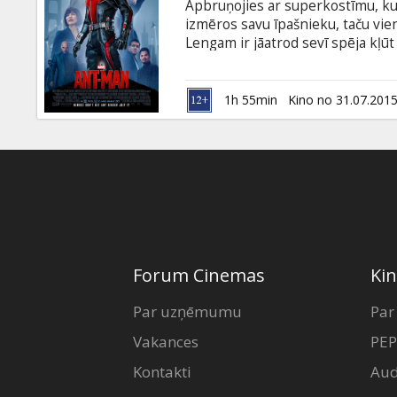
Apbruņojies ar superkostīmu, ku
izmēros savu īpašnieku, taču vien
Lengam ir jāatrod sevī spēja kļ
Pimam novērst jaunākās paaudzes
valodā ar subtitriem latviešu un 
1h 55min
Kino no 31.07.201
Forum Cinemas
Kin
Par uzņēmumu
Par
Vakances
PEP
Kontakti
Aud