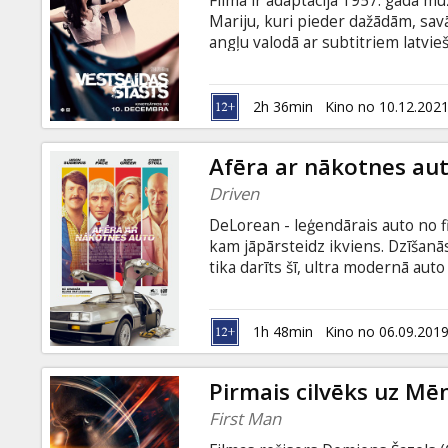
Filma ir adaptācija 1957. gada m
Dāvanu
Mariju, kuri pieder dažādām, sav
kartes
angļu valodā ar subtitriem latvie
Uzkodas
2h 36min
Kino no 10.12.202
B2B
Afēra ar nākotnes au
Driven
Kino
DeLorean - leģendārais auto no f
Klubs
kam jāpārsteidz ikviens. Dzīšanā
tika darīts šī, ultra modernā aut
četriem riteņiem, kurai ir virkn
DeLorean tiešām kļuva par leģend
krievu valodā.
1h 48min
Kino no 06.09.201
Pirmais cilvēks uz Mē
First Man