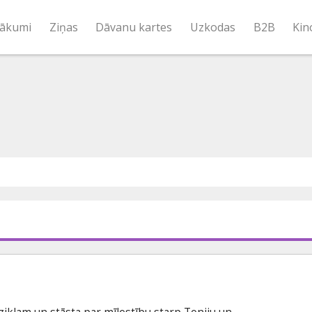
ākumi
Ziņas
Dāvanu kartes
Uzkodas
B2B
Kin