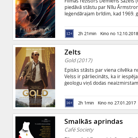
Filmas režisors Demiens Šazels (
piedāvā stāstu par Nīlu Ārmstron
leģendārajam brīdim, kad 1969. ga
kurš izkāpis uz Mēness. Filma ang
2h 21min
Kino no 12.10.201
Zelts
Gold (2017)
Episks stāsts par viena cilvēka 
Velss ir pārliecināts, ka ir iespēj
ģeologu viņš dodas neaizmirstamā
meklētu zeltu. Tikt pie zelta nāka
paturēt, nonākot Volstrītas vare
notikumi. Filma angļu valodā ar s
2h 1min
Kino no 27.01.2017
Smalkās aprindas
Café Society