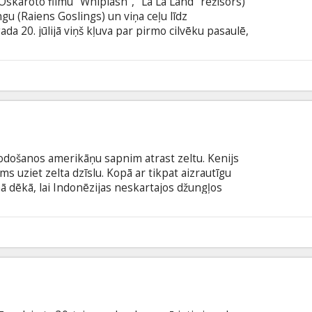
Oskaroto filmu "Whiplash", "La La Land" režisors)
gu (Raiens Goslings) un viņa ceļu līdz
da 20. jūlijā viņš kļuva par pirmo cilvēku pasaulē,
ļu valodā ar subtitriem latviešu un krievu valodā.
8
nodošanos amerikāņu sapnim atrast zeltu. Kenijs
ams uziet zelta dzīslu. Kopā ar tikpat aizrautīgu
 dēkā, lai Indonēzijas neskartajos džungļos
s grūti, taču vēl grūtāk izrādās iegūto zeltu
nāko biroju redzeslokā. Filmu iedvesmojuši patiesi
ubtitriem latviešu un krievu valodā.