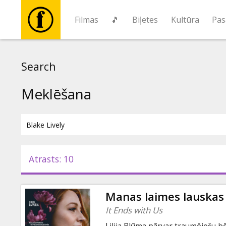
Filmas
🎵
Biļetes
Kultūra
Pas
Filmas
Search
🎵
Meklēšana
Biļetes
Kultūra
Atrasts: 10
Pasākumi
Manas laimes lauskas
Ziņas
It Ends with Us