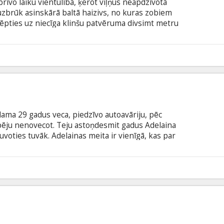
brīvo laiku vientulībā, ķerot viļņus neapdzīvotā
uzbrūk asinskārā baltā haizivs, no kuras zobiem
slēpties uz niecīga klinšu patvēruma divsimt metru
 Nensijai nāksies iesaistīties izmisīgā cīņā par
 ar subtitriem latviešu un krievu valodā.
6
dama 29 gadus veca, piedzīvo autoavāriju, pēc
pēju nenovecot. Teju astoņdesmit gadus Adelaina
uvoties tuvāk. Adelainas meita ir vienīgā, kas par
m gadiem Adelaina beidzot sastop vīrieti, ar kuru
ūst kaisli dzīvot un mīlēt, taču brīdī, kad viņas
eņem lēmumu, kas izmainīs visu viņas dzīvi. Filma
5
šu un krievu valodā.