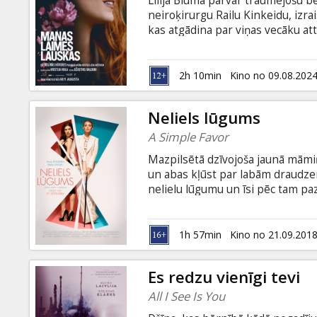
Lilija Blūma pārvar traumējošu bē
Dāvanu
neiroķirurgu Railu Kinkeidu, izrais
kartes
kas atgādina par viņas vecāku att
Korigans pēkšņi atgriežas viņas dz
saprot, ka viņai jāiemācās paļaut
Uzkodas
savai nākotnei. Stāsts adaptēts 
2h 10min
Kino no 09.08.202
subtitriem latviešu un krievu val
B2B
Neliels lūgums
A Simple Favor
Kino
Mazpilsētā dzīvojoša jaunā māmiņa
Klubs
un abas kļūst par labām draudze
nelielu lūgumu un īsi pēc tam pa
Šonu Stefānija sāk šķetināt notik
noslēpumus. Filma angļu valodā ar
1h 57min
Kino no 21.09.201
Es redzu vienīgi tevi
All I See Is You