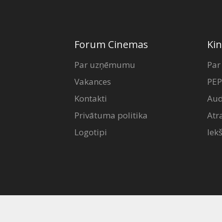
Forum Cinemas
Kin
Par uzņēmumu
Par
Vakances
PEP
Kontakti
Aud
Privātuma politika
Atr
Logotipi
Iek