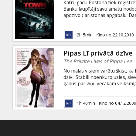
Katru gadu Bostonā tiek reģistrē
Banku laupītāji savu amatu nodo
apdzīvo Čarlstonas apgabalu. Dag
viņa vadībā Bostonā uzdarbojas p
izmainās vienā brīdī - aplaupīš
Klēra vēlāk nejauši iepazīstās a
2h 5min
Kino no 22.10.2010
Uzsāktās attiecības un kaislīgā m
vēlmi pamest noziedznieku pilsē
Pipas Lī privātā dzīve
The Private Lives of Pippa Lee
No malas visiem varētu šķist, ka
dzīvi. Stabili noenkurojusies, sie
gadus par viņu vecākam veiksmīg
pieaugušiem bērniem un uzticama
tiekas. Taču, kad Pipa ģimenes 
dzīvi mierpilnā Konektikutas veco
1h 40min
Kino no 04.12.200
persona, kas tika izveidota ilgās 