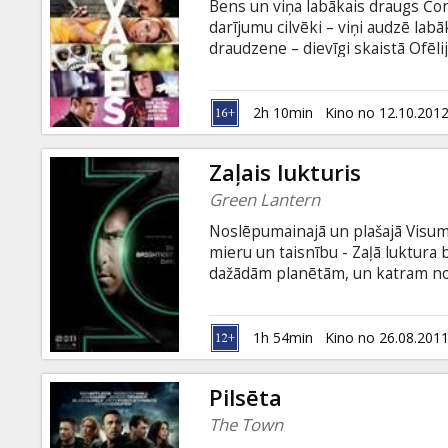
Bens un viņa labākais draugs Čon
darījumu cilvēki – viņi audzē lab
draudzene – dievīgi skaistā Ofēlija
Bet tad pienāk diena, kad par vi
kartelis. Un sākas mežonīga spēl
Kinoakadēmijas balvu ieguvēja, re
2h 10min
Kino no 12.10.201
kurā sapulcēts lielisks aktieru a
Del Toro, Teilors Kitčs un citi.
Zaļais lukturis
Green Lantern
Noslēpumainajā un plašajā Visum
mieru un taisnību - Zaļā luktura b
dažādām planētām, un katram no 
neparastas spējas. Kad Visumam
Zaļā lukturu brālībai pievienojas 
ir pirmais cilvēks, kam piešķirta
1h 54min
Kino no 26.08.201
izdosies gredzenu izmantot godam
Pilsēta
The Town