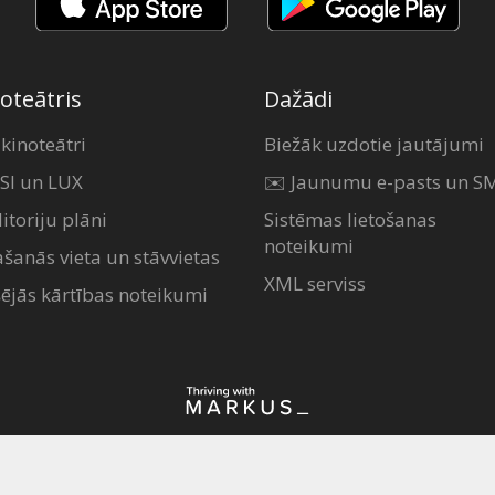
oteātris
Dažādi
 kinoteātri
Biežāk uzdotie jautājumi
SI un LUX
✉️ Jaunumu e-pasts un S
itoriju plāni
Sistēmas lietošanas
noteikumi
ašanās vieta un stāvvietas
XML serviss
šējās kārtības noteikumi