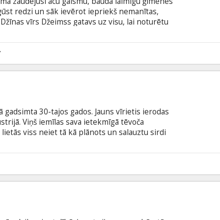
umā zaudējusi acu gaismu, bauda laimīgu ģimenes
tgūst redzi un sāk ievērot iepriekš nemanītas,
 Džīnas vīrs Džeimss gatavs uz visu, lai noturētu
evu, tikmēr Džīna ļaujas kārdinājumiem un
 patiesību par savu vīru. Filma angļu valodā ar
odā.
7
 gadsimta 30-tajos gados. Jauns vīrietis ierodas
strijā. Viņš iemīlas sava ietekmīgā tēvoča
lietās viss neiet tā kā plānots un salauztu sirdi
k ierauts Manhetenas smalko aprindu nakts
btitriem latviešu un krievu valodā.
6