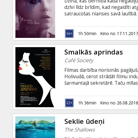
Džīna, kas bērnībā kādā negadīj
dzīvi līdz brīdim, kad negaidīti a
satraucošas nianses savā laulībā.
pie sevis patstāvību atguvušo si
dubultai dzīvei, galu galā uzzinot
subtitriem latviešu un krievu val
1h 50min
Kino no 17.11.201
Smalkās aprindas
Café Society
Filmas darbība norisinās pagājušā
Holivudā, cerot strādāt filmu indu
šarmantajā sekretārē. Taču mīlas 
viņš atgriežas Ņujorkā, kur tie
uzdzīvē. Filma angļu valodā ar su
1h 36min
Kino no 26.08.201
Seklie ūdeņi
The Shallows