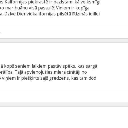
s Kalfornijas piekrastē ir pazīstami kā veiksmīgi
āko marihuānu visā pasaulē. Viņiem ir kopīga
. Dzīve Dienvidkalifornijas pilsētā līdzinās idillei.
ņu ražīgo biznesu ieinteresējas meksikāņu
e ar ļoti augstām likmēm. "Mežoņi" ir 3 ASV
žisora Olivera Stouna jaunākā filma – trilleris,
2
nsamblis: Džons Travolta, Selma Haijeka, Benisio
ā kopš seniem laikiem pastāv spēks, kas sargā
rālība. Tajā apvienojušies miera cīnītāji no
viņiem ir piešķirts zaļš gredzens, kas tam dod
 draud briesmas, gredzens nonāk uz Zemes, kur
lecīgais, taču talantīgais pilots Hals Džordans. Hals
s superspējas un milzu atbildība. Vai viņam
1
 un kļūt par līdz šim labāko Zaļo lukturi?