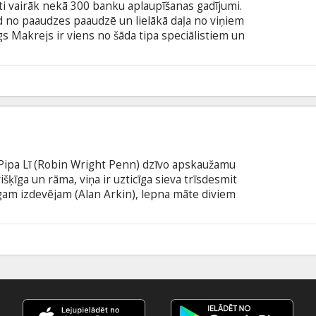
ti vairāk nekā 300 banku aplaupīšanas gadījumi.
d no paaudzes paaudzē un lielākā daļa no viņiem
s Makrejs ir viens no šāda tipa speciālistiem un
ārdroša un nežēlīga laupītāju banda. Taču viss
anas laikā ķīlniekos saņemtā bankas menedžere
r Dagu, nemaz nenojaušot par viņa nodarbošanos.
īlestība liek Dagam izvērtēt savu dzīvi un rada
tu.
 Pipa Lī (Robin Wright Penn) dzīvo apskaužamu
višķīga un rāma, viņa ir uzticīga sieva trīsdesmit
am izdevējam (Alan Arkin), lepna māte diviem
 draudzene un atbalsts visiem, ar ko dzīves ceļā
pienākuma vadīta seko savam vīram sākot jaunu
 ļaužu pansionātā, viņas idilliskā pasaule un
9
laulības gaitā tiks pakļauta nopietnai pārbaudei.