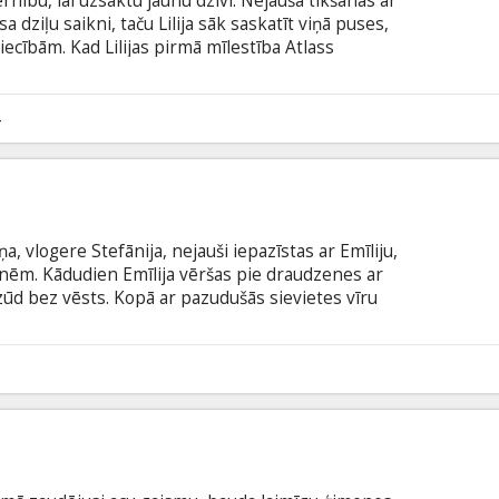
rnību, lai uzsāktu jaunu dzīvi. Nejauša tikšanās ar
a dziļu saikni, taču Lilija sāk saskatīt viņā puses,
iecībām. Kad Lilijas pirmā mīlestība Atlass
īvē, viņas attiecības ar Railu sašķobās, un Lilija
ies saviem spēkiem, lai izdarītu neiespējamu izvēli
no Kolīnas Hūveres romāna. Filma angļu valodā ar
4
odā.
, vlogere Stefānija, nejauši iepazīstas ar Emīliju,
nēm. Kādudien Emīlija vēršas pie draudzenes ar
zūd bez vēsts. Kopā ar pazudušās sievietes vīru
ušā apstākļus, izceļot gaismā arvien baisākus
 subtitriem latviešu un krievu valodā.
8