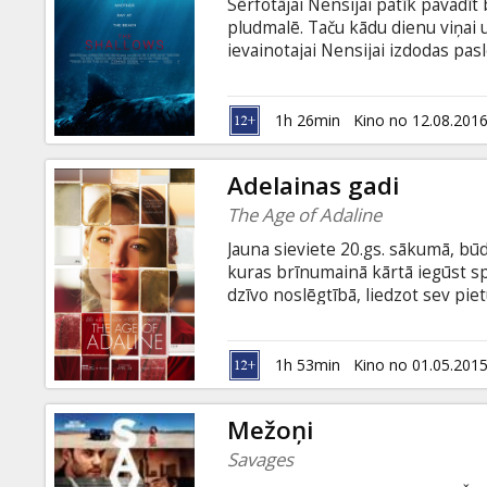
Sērfotājai Nensijai patīk pavadīt 
pludmalē. Taču kādu dienu viņai 
ievainotajai Nensijai izdodas pa
attāluma no krasta. Lai izglābtos,
savu dzīvību... Filma angļu valodā
1h 26min
Kino no 12.08.201
Adelainas gadi
The Age of Adaline
Jauna sieviete 20.gs. sākumā, bū
kuras brīnumainā kārtā iegūst s
dzīvo noslēgtībā, liedzot sev piet
to zina. Pēc vientulībā pavadītie
kopā vēlētos novecot. Adelaina atg
noslēpums varētu tikt atklāts, pi
1h 53min
Kino no 01.05.201
angļu valodā ar subtitriem latvie
Mežoņi
Savages