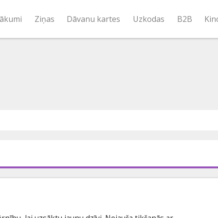
ākumi
Ziņas
Dāvanu kartes
Uzkodas
B2B
Kin