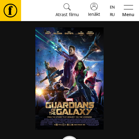
Ienākt
Atrast filmu
Menu
Filmas
🎵
Biļetes
Kultūra
Pasākumi
Ziņas