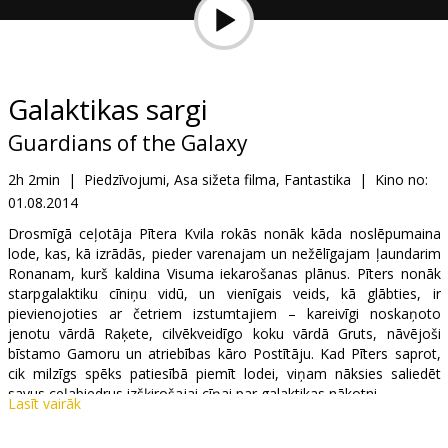
Dāvanu
kartes
Uzkodas
Galaktikas sargi
Guardians of the Galaxy
B2B
2h 2min
|
Piedzīvojumi, Asa sižeta filma, Fantastika
|
Kino no:
01.08.2014
Kino
Klubs
Drosmīgā ceļotāja Pītera Kvila rokās nonāk kāda noslēpumaina
lode, kas, kā izrādās, pieder varenajam un nežēlīgajam ļaundarim
Ronanam, kurš kaldina Visuma iekarošanas plānus. Pīters nonāk
starpgalaktiku cīniņu vidū, un vienīgais veids, kā glābties, ir
pievienojoties ar četriem izstumtajiem – kareivīgi noskaņoto
jenotu vārdā Raķete, cilvēkveidīgo koku vārdā Gruts, nāvējoši
bīstamo Gamoru un atriebības kāro Postītāju. Kad Pīters saprot,
cik milzīgs spēks patiesībā piemīt lodei, viņam nāksies saliedēt
savus ceļabiedrus izšķirošajai cīņai par galaktikas nākotni.
Lasīt vairāk
Filma angļu valodā ar subtitriem latviešu un krievu valodā.