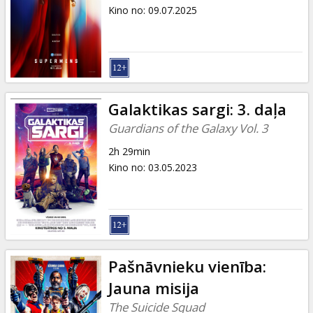
Dāvanu
Kino no
:
09.07.2025
kartes
Uzkodas
B2B
Galaktikas sargi: 3. daļa
Guardians of the Galaxy Vol. 3
Kino
2h 29min
Klubs
Kino no
:
03.05.2023
Pašnāvnieku vienība:
Jauna misija
The Suicide Squad