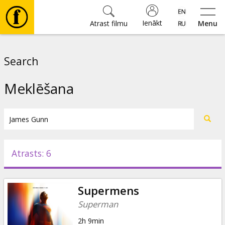
Ienākt
Atrast filmu
Menu
Filmas
Search
🎵
Meklēšana
Biļetes
Kultūra
Atrasts: 6
Pasākumi
Supermens
Ziņas
Superman
2h 9min