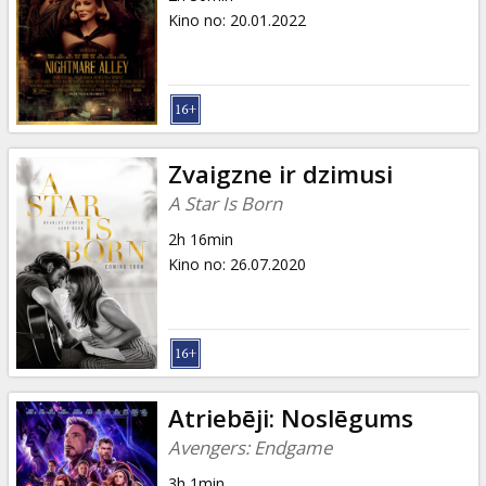
Kino no
:
20.01.2022
Zvaigzne ir dzimusi
A Star Is Born
2h 16min
Kino no
:
26.07.2020
Atriebēji: Noslēgums
Avengers: Endgame
3h 1min