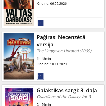
Dāvanu
Kino no
:
06.02.2026
kartes
Uzkodas
B2B
Paģiras: Necenzētā
versija
Kino
The Hangover: Unrated (2009)
Klubs
1h 48min
Kino no
:
10.11.2023
Galaktikas sargi: 3. daļa
Guardians of the Galaxy Vol. 3
2h 29min