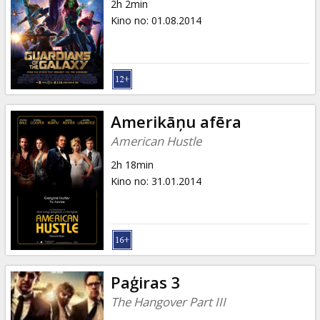
2h 2min
Kino no
:
01.08.2014
Amerikāņu afēra
American Hustle
2h 18min
Kino no
:
31.01.2014
Paģiras 3
The Hangover Part III