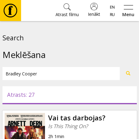
Ienākt
Atrast filmu
Menu
Filmas
Search
🎵
Meklēšana
Biļetes
Kultūra
Atrasts: 27
Pasākumi
Vai tas darbojas?
Ziņas
Is This Thing On?
2h 1min