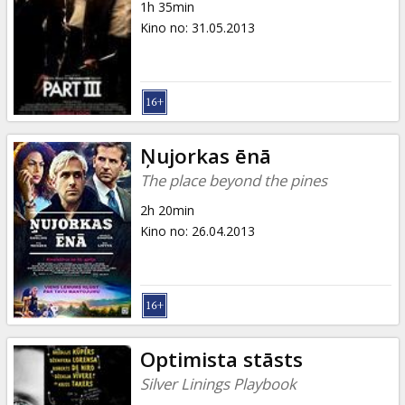
1h 35min
Kino no
:
31.05.2013
Ņujorkas ēnā
The place beyond the pines
2h 20min
Kino no
:
26.04.2013
Optimista stāsts
Silver Linings Playbook