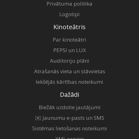
Privātuma politika
Logotipi
Kinoteātris
Par kinoteātri
PEPSI un LUX
Auditoriju plāni
Atrašanās vieta un stāvvietas
Iekšējās kārtības noteikumi
Dažādi
Biežāk uzdotie jautājumi
✉️ Jaunumu e-pasts un SMS
Sistēmas lietošanas noteikumi
XML serviss