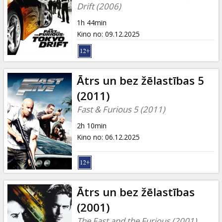
Dāvanu
Drift (2006)
kartes
1h 44min
Kino no
:
09.12.2025
Uzkodas
B2B
Ātrs un bez žēlastības 5
(2011)
Kino
Fast & Furious 5 (2011)
Klubs
2h 10min
Kino no
:
06.12.2025
Ātrs un bez žēlastības
(2001)
The Fast and the Furious (2001)