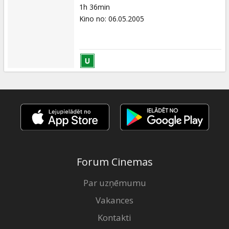
1h 36min
Kino no
:
06.05.2005
Forum Cinemas
Par uzņēmumu
Vakances
Kontakti