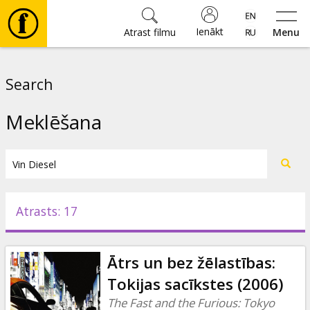
Ienākt
Atrast filmu
Menu
Filmas
Search
🎵
Meklēšana
Biļetes
Kultūra
Atrasts: 17
Pasākumi
Ātrs un bez žēlastības:
Ziņas
Tokijas sacīkstes (2006)
The Fast and the Furious: Tokyo