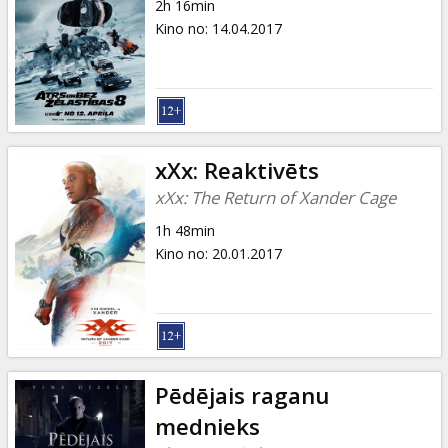
2h 16min
Kino no
:
14.04.2017
xXx: Reaktivēts
xXx: The Return of Xander Cage
1h 48min
Kino no
:
20.01.2017
Pēdējais raganu
mednieks