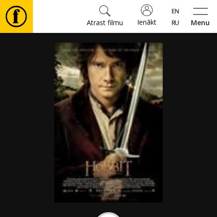
Ienākt
Atrast filmu
Menu
Filmas
🎵
Biļetes
Kultūra
Pasākumi
Ziņas