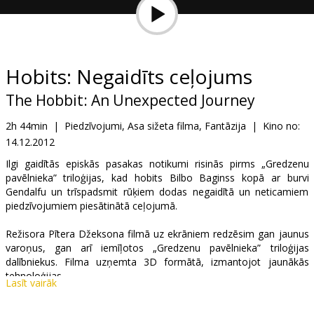
Dāvanu
kartes
Uzkodas
Hobits: Negaidīts ceļojums
The Hobbit: An Unexpected Journey
B2B
2h 44min
|
Piedzīvojumi, Asa sižeta filma, Fantāzija
|
Kino no:
14.12.2012
Kino
Klubs
Ilgi gaidītās episkās pasakas notikumi risinās pirms „Gredzenu
pavēlnieka” triloģijas, kad hobits Bilbo Baginss kopā ar burvi
Gendalfu un trīspadsmit rūķiem dodas negaidītā un neticamiem
piedzīvojumiem piesātinātā ceļojumā.
Režisora Pītera Džeksona filmā uz ekrāniem redzēsim gan jaunus
varoņus, gan arī iemīļotos „Gredzenu pavēlnieka” triloģijas
dalībniekus. Filma uzņemta 3D formātā, izmantojot jaunākās
tehnoloģijas.
Lasīt vairāk
Seansi tiks demonstrēti jaunajā HFR 3D (daudzkadru 3D) formātā