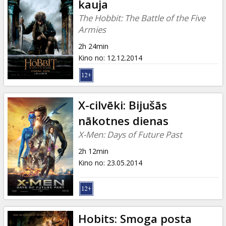
kauja
The Hobbit: The Battle of the Five
Armies
2h 24min
Kino no
:
12.12.2014
X-cilvēki: Bijušās
nākotnes dienas
X-Men: Days of Future Past
2h 12min
Kino no
:
23.05.2014
Hobits: Smoga posta