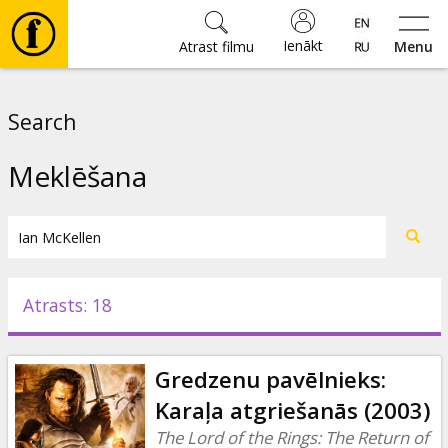
Ienākt
Atrast filmu
Menu
Filmas
Search
🎵
Meklēšana
Biļetes
Kultūra
Atrasts: 18
Pasākumi
Gredzenu pavēlnieks:
Ziņas
Karaļa atgriešanās (2003)
The Lord of the Rings: The Return of