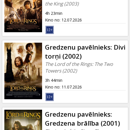
Dāvanu
the King (2003)
kartes
4h 23min
Kino no
:
12.07.2026
Uzkodas
B2B
Gredzenu pavēlnieks: Divi
torņi (2002)
Kino
The Lord of the Rings: The Two
Klubs
Towers (2002)
3h 44min
Kino no
:
11.07.2026
Gredzenu pavēlnieks:
Gredzena brālība (2001)