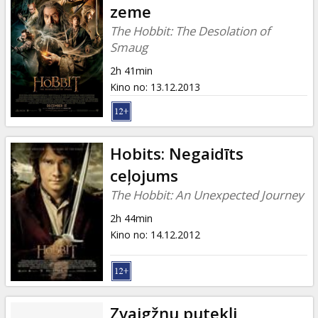
zeme
The Hobbit: The Desolation of
Smaug
2h 41min
Kino no
:
13.12.2013
Hobits: Negaidīts
ceļojums
The Hobbit: An Unexpected Journey
2h 44min
Kino no
:
14.12.2012
Zvaigžņu putekļi