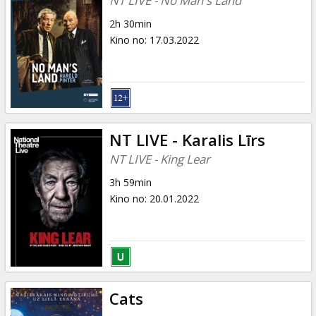
NT LIVE - No Man's Land
2h 30min
Kino no
:
17.03.2022
NT LIVE - Karalis Līrs
NT LIVE - King Lear
3h 59min
Kino no
:
20.01.2022
Cats