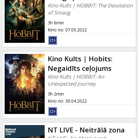
Kino Kults | HOBBIT: The Desolation
of Smaug
3h 6min
Kino no
:
07.05.2022
Kino Kults | Hobits:
Negaidīts ceļojums
Kino Kults | HOBBIT: An
Unexpected Journey
3h 2min
Kino no
:
30.04.2022
NT LIVE - Neitrālā zona