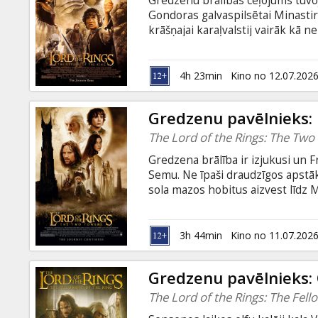
Gredzenu brālības ceļojums tuv
Dāvanu
Gondoras galvaspilsētai Minastirīt
kartes
krāšņajai karaļvalstij vairāk kā n
pietiks spēka īstenot to, ko likte
kaujas spēkus uz Gondoru, savuk
Uzkodas
iesaistītu tos cīņā. Tomēr neska
4h 23min
Kino no 12.07.202
uzticību, viņu spēki nevar mērot
karalisti...
B2B
Gredzenu pavēlnieks: D
The Lord of the Rings: The Two
Kino
Gredzena brālība ir izjukusi un F
Klubs
Semu. Ne īpaši draudzīgos apstāk
sola mazos hobitus aizvest līdz Mo
visam ļaunamam atņemtu spēku.
pulcina savu armiju, viņa vadītie 
Notiek lielā cīņa starp burvja 
3h 44min
Kino no 11.07.202
un drosmīgajiem Rohānas jātnieki
ir sācies.
Gredzenu pavēlnieks: 
The Lord of the Rings: The Fell