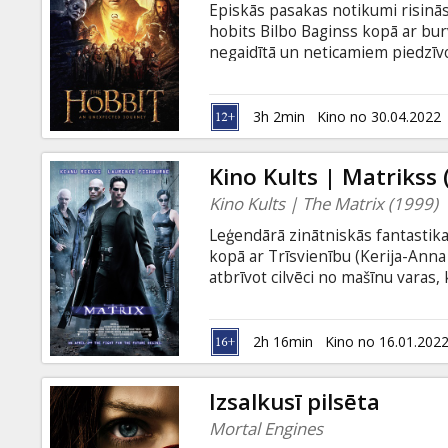
Episkās pasakas notikumi risinās
hobits Bilbo Baginss kopā ar bu
negaidītā un neticamiem piedzīv
Džeksona filmā uz ekrāniem redz
„Gredzenu pavēlnieka” triloģijas 
skatīsimies tās paplašinātajā ("e
3h 2min
Kino no 30.04.2022
nav demonstrēta. Režisora Pītera
atkārtotai demonstrēšanai uz lie
Kino Kults | Matrikss 
Kino Kults | The Matrix (1999)
Leģendārā zinātniskās fantastika
kopā ar Trīsvienību (Kerija-Ann
atbrīvot cilvēci no mašīnu varas
Smits (Hugo Vīvings). Filma angļu
2h 16min
Kino no 16.01.202
Izsalkusī pilsēta
Mortal Engines