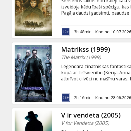
Sensenos laikos elfu kalēji kala
izveidoja kādu īpaši spēcīgu, kas 
Pagāja daudzi gadsimti, paaudze 
nejauši ieguva Saurona gredzenu 
3h 48min
Kino no 10.07.202
Matrikss (1999)
The Matrix (1999)
Leģendārā zinātniskās fantastika
kopā ar Trīsvienību (Kerija-Ann
atbrīvot cilvēci no mašīnu varas
Smits (Hugo Vīvings). Filma angļu
2h 16min
Kino no 28.06.202
V ir vendeta (2005)
V for Vendetta (2005)