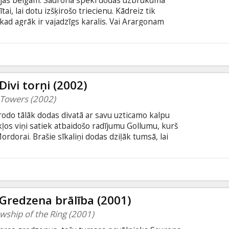
ojas beigām. Saurona spēki dodas uzbrukumā
ai, lai dotu izšķirošo triecienu. Kādreiz tik
ekad agrāk ir vajadzīgs karalis. Vai Arargonam
nis viņam lēmis? Gendalfs izmisīgi cenšas virzīt
ārt Teodens apvieno Rohānas kareivjus, lai
toties uz vīru neizmērojamo drosmi un kvēlo
6
ies ar ienaidnieku pūļiem, kuri neizbēgami ielenc
ivi torņi (2002)
 Towers (2002)
rodo tālāk dodas divatā ar savu uzticamo kalpu
ļos viņi satiek atbaidošo radījumu Gollumu, kurš
rdorai. Brašie sīkaliņi dodas dziļāk tumsā, lai
 Savukārt Tumsas zemes pavēlnieks Saurons
Gredzenrēgi iedveš bailes katrai dzīvai radībai.
Sarumana Urukhajiem, nežēlīgām kaujas mašīnām,
6
em, kas aizstāv Helma dzīli. Karš par Viduszemi
Gredzena brālība (2001)
owship of the Ring (2001)