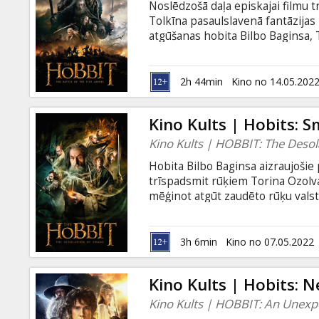
Noslēdzošā daļa episkajai filmu tr
Tolkīna pasaulslavenā fantāzijas
atgūšanas hobita Bilbo Baginsa, 
piedzīvojumi nebūt nav galā. San
dusmas uz Ezera pilsētas neaizsa
apmiglojuši dārgumi, kuru dēļ vi
2h 44min
Kino no 14.05.202
filmu uz lielā ekrāna skatīsimies 
iepriekš kinoteātros nekad nav 
Kino Kults | Hobits:
Kino Kults | HOBBIT: The Deso
Hobita Bilbo Baginsa aizraujošie
trīspadsmit rūķiem Torina Ozolva
mēģinot atgūt zaudēto rūķu vals
Drūmmeža elfu gūsta, tālāk rūķu 
Vientuļo kalnu. Tur viņus sagaid
radībām, kas pārbaudīs ne tikai 
3h 6min
Kino no 07.05.2022
Smogs.
Kino Kults | Hobits: N
Kino Kults | HOBBIT: An Unexp