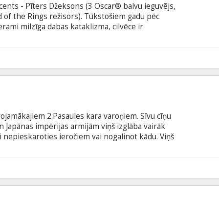
cents - Pīters Džeksons (3 Oscar® balvu ieguvējs,
d of the Rings režisors). Tūkstošiem gadu pēc
rami milzīga dabas kataklizma, cilvēce ir
tākļos. Pa pasauli pārvietojas gigantiskas
ā ceļā sastaptās mazās pilsētas. Toms dzīvo
un katra jauna diena šeit viņam ir cīņa par
iek Esteri – bīstamu dumpinieci, kura bēguļo no
ojamākajiem 2.Pasaules kara varoņiem. Sīvu cīņu
n Japānas impērijas armijām viņš izglāba vairāk
i nepieskaroties ieročiem vai nogalinot kādu. Viņš
 bet nonāvēšana ir slikta. Viņš bija vienīgais
rontes līnijās cīnījās bez ieroča un par nopelniem
(Medal of Honor) un Purpura sirds ordeni (Purple
6
titriem latviešu un krievu valodā.