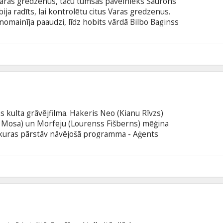
 Varas gredzenus, taču tumsas pavēlnieks Saurons
bija radīts, lai kontrolētu citus Varas gredzenus.
nomainīja paaudzi, līdz hobits vārdā Bilbo Baginss
savā īpašumā, taču arī Bilbo novecoja.
6
s kulta grāvējfilma. Hakeris Neo (Kianu Rīvzs)
a Mosa) un Morfeju (Lourenss Fišberns) mēģina
, kuras pārstāv nāvējošā programma - Aģents
 valodā ar subtitriem latviešu un krievu valodā.
6