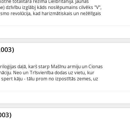
otnē totalitārā režīma Lielbritānijā. Jaunas
e) dzīvību izglābj kāds noslēpumains cilvēks "V",
esmo revolūcija, kad harizmātiskais un nežēlīgais
vēsturiskos pieminekļus un sagrābj savās rokās
ņas kanālus, aicinot pilsoņus sacelties pret
 uzzina, kas slēpjas aiz ļauni smīnošās maskas, viņa
5
2003)
riloģijas daļā, karš starp Mašīnu armiju un Cionas
nāciju. Neo un Trīsvienība dodas uz vietu, kur
 spert kāju - tālu prom no izpostītās zemes, uz
Neo nonāk aci pret aci ar Mašīnu pasaules Dievu,
asaules cerību uz izdzīvošanu. Karš drīz būs
 liktenis ir atkarīgs no viņa pēdējās cīņas ar Aģentu
itriem latviešu un krievu valodā.
003)