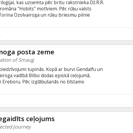
iloģijai, kas uzņemta pēc britu rakstnieka Dž.R.R.
 romāna "Hobits" motīviem. Pēc rūķu valsts
Torina Ozolvairoga un rūķu briesmu pilnie
iknotais pūķis Smogs izgāž savas ugunīgās
rgātajiem iedzīvotājiem, bet Torina prātu
ņš gatavs upurēt draudzību un godu. Pirmo reizi
2
tās paplašinātajā ("extended") versijā, kura
demonstrēta.
 Smoga posta zeme
lation of Smaug
 piedzīvojumi tupinās. Kopā ar burvi Gendalfu un
iroga vadībā Bilbo dodas episkā ceļojumā,
ti Ereboru. Pēc izglābušanās no bīstamo
ceļš ved uz Ezera pilsētu un visbeidzot uz pašu
a lielākas briesmas – šausminošākā no visām
viņu drosmi, bet arī draudzību un gudrību – pūķis
egaidīts ceļojums
ected Journey