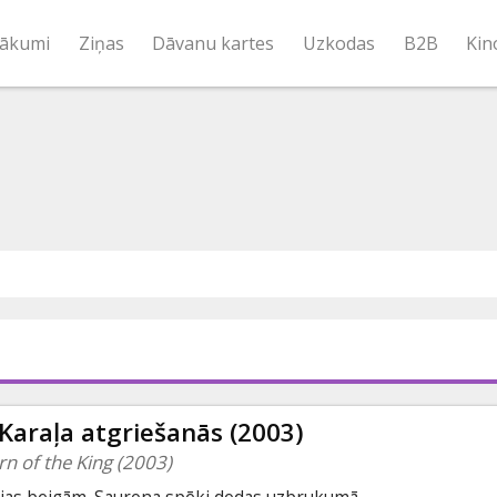
ākumi
Ziņas
Dāvanu kartes
Uzkodas
B2B
Kin
Karaļa atgriešanās (2003)
rn of the King (2003)