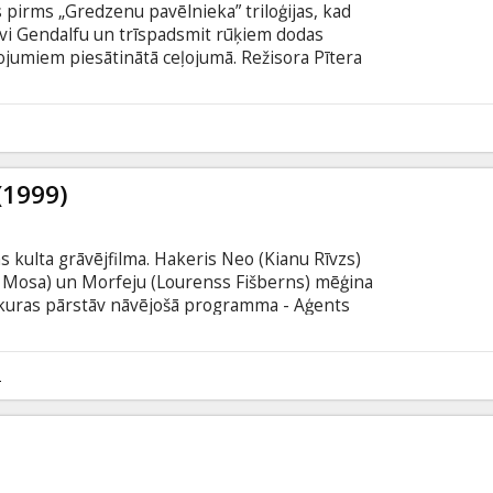
 pirms „Gredzenu pavēlnieka” triloģijas, kad
rvi Gendalfu un trīspadsmit rūķiem dodas
ojumiem piesātinātā ceļojumā. Režisora Pītera
ēsim gan jaunus varoņus, gan arī iemīļotos
dalībniekus. Pirmo reizi filmu uz lielā ekrāna
xtended") versijā, kura iepriekš kinoteātros nekad
 Džeksona vadībā filma ir atjaunota 4K kvalitātē
lajiem ekrāniem.
(1999)
s kulta grāvējfilma. Hakeris Neo (Kianu Rīvzs)
a Mosa) un Morfeju (Lourenss Fišberns) mēģina
, kuras pārstāv nāvējošā programma - Aģents
 valodā ar subtitriem latviešu un krievu valodā .
2