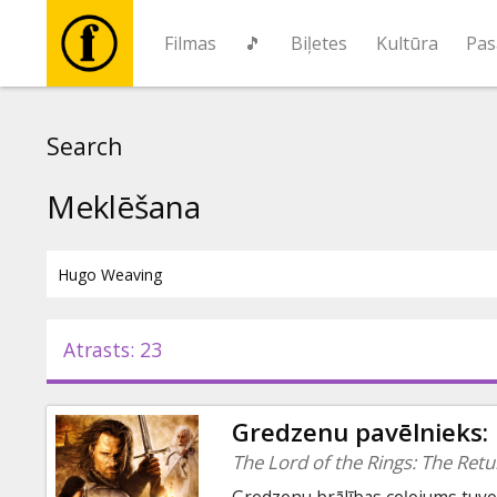
Filmas
🎵
Biļetes
Kultūra
Pas
Filmas
Search
🎵
Meklēšana
Biļetes
Kultūra
Atrasts: 23
Pasākumi
Gredzenu pavēlnieks: 
Ziņas
The Lord of the Rings: The Retu