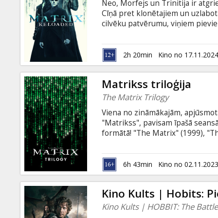
Neo, Morfejs un Trinitija ir atgrie
Cīņā pret klonētajiem un uzlabot
cilvēku patvērumu, viņiem pievien
pareģojums ir bijis patiess? Ja nu
cīnīties? Vai tā dēļ nav vērts mi
neparastās spējas, bet Cionu iel
2h 20min
Kino no 17.11.202
ieprogrammēti iznīcināt cilvēci,
cilvēku apdzīvotās saliņas.
Matrikss triloģija
The Matrix Trilogy
Viena no zināmākajām, apjūsmotā
"Matrikss", pavisam īpašā seansā 
formātā! "The Matrix" (1999), "T
Revolutions" (2003) vēlreiz uz l
ar Trīsvienību (Kerija-Anna Mos
cilvēci no mašīnu varas, kuras 
6h 43min
Kino no 02.11.202
Vīvings)... Filma angļu valodā ar 
Kino Kults | Hobits: P
Kino Kults | HOBBIT: The Battle