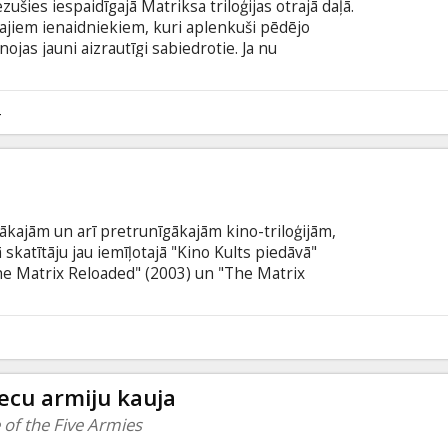
zušies iespaidīgajā Matriksa triloģijas otrajā daļā.
ajiem ienaidniekiem, kuri aplenkuši pēdējo
ojas jauni aizrautīgi sabiedrotie. Ja nu
 rīt karš būs beidzies? Vai tā dēļ nav vērts
rt? Neo arvien labāk apgūst un izprot savas
enc Mašīnu armija. 250 000 Sargu, kas
4
 ir tikai dažu stundu attālumā no Zemes pēdējās
kajām un arī pretrunīgākajām kino-triloģijām,
skatītāju jau iemīļotajā "Kino Kults piedāvā"
he Matrix Reloaded" (2003) un "The Matrix
ielajiem ekrāniem. Hakeris Neo (Kianu Rīvzs) kopā
a) un Morfeju (Lourenss Fišberns) mēģina atbrīvot
pārstāv nāvējošā programma - Aģents Smits (Hugo
3
subtitriem latviešu un krievu valodā.
iecu armiju kauja
 of the Five Armies