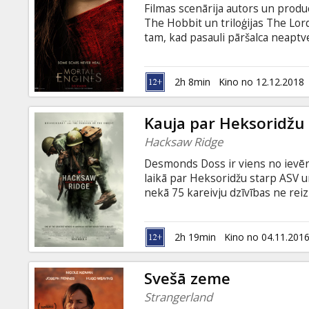
Filmas scenārija autors un produ
The Hobbit un triloģijas The Lor
tam, kad pasauli pāršalca neaptve
pielāgojusies dzīvei jaunajos aps
megapoles, burtiski ‘apēdot’ sav
diženās Londonas zemākajā slānī, 
2h 8min
Kino no 12.12.2018
izdzīvošanu. Kādu dienu viņš sat
likuma pārstāvjiem.
Kauja par Heksoridžu
Hacksaw Ridge
Desmonds Doss ir viens no ievēr
laikā par Heksoridžu starp ASV u
nekā 75 kareivju dzīvības ne reiz
stingri ticēja, ka karš ir taisnīgs,
karavīrs 2. Pasaules karā, kurš f
valsts labā saņēma Goda medaļu 
2h 19min
Kino no 04.11.201
Heart). Filma angļu valodā ar sub
Svešā zeme
Strangerland