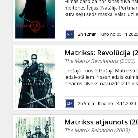
Filmas darbība norisinās tuvā nāk
meitenes Īvijas (Natālija Portman
kura seju sedz maska. Valstī uzli
"V" uzspridzina divus Londonas 
pirms tam valsts kontrolētos sazi
tirāniju un apspiešanu. Kad Īvija
2h 12min
Kino no 05.11.202
atklāj arī patiesību par sevi.
Matrikss: Revolūcija (
The Matrix Revolutions (2003)
Trešajā - noslēdzošajā Matriksa t
iedzīvotājiem ir sasniedzis kulmi
neviens cilvēks nav uzdrīkstējies
Mašīnu pilsētu. Šajā metropolē, 
lai noslēgtu darījumu - vienīgo p
beidzies. Neo un divu civilizāciju
2h 9min
Kino no 24.11.2024
Smitu. Filma angļu valodā ar subt
Matrikss atjaunots (2
The Matrix Reloaded (2003)