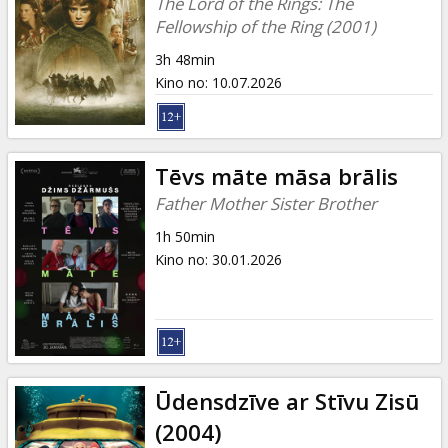
The Lord of the Rings: The
Fellowship of the Ring (2001)
3h 48min
Kino no
:
10.07.2026
Tēvs māte māsa brālis
Father Mother Sister Brother
1h 50min
Kino no
:
30.01.2026
Ūdensdzīve ar Stīvu Zisū
(2004)