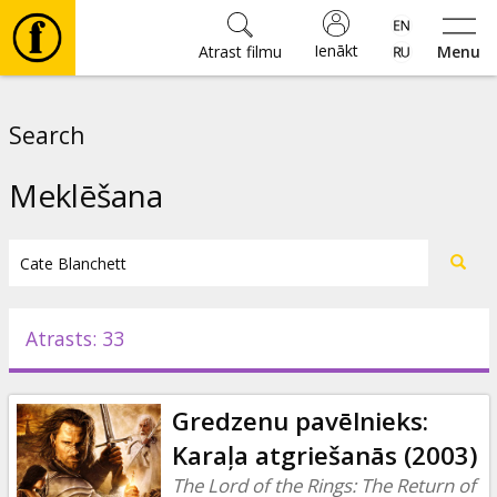
Ienākt
Atrast filmu
Menu
Filmas
Search
🎵
Meklēšana
Biļetes
Kultūra
Atrasts: 33
Pasākumi
Gredzenu pavēlnieks:
Ziņas
Karaļa atgriešanās (2003)
The Lord of the Rings: The Return of