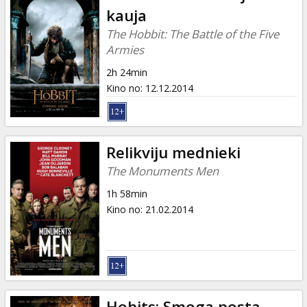
kauja
The Hobbit: The Battle of the Five
Armies
2h 24min
Kino no
:
12.12.2014
Relikviju mednieki
The Monuments Men
1h 58min
Kino no
:
21.02.2014
Hobits: Smoga posta