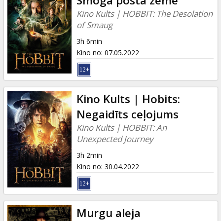
Smoga posta zeme
Kino Kults | HOBBIT: The Desolation
of Smaug
3h 6min
Kino no
:
07.05.2022
Kino Kults | Hobits:
Negaidīts ceļojums
Kino Kults | HOBBIT: An
Unexpected Journey
3h 2min
Kino no
:
30.04.2022
Murgu aleja