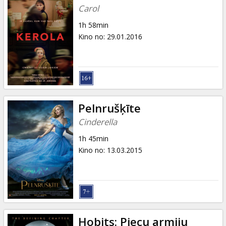
Carol
1h 58min
Kino no
:
29.01.2016
Pelnrušķīte
Cinderella
1h 45min
Kino no
:
13.03.2015
Hobits: Piecu armiju