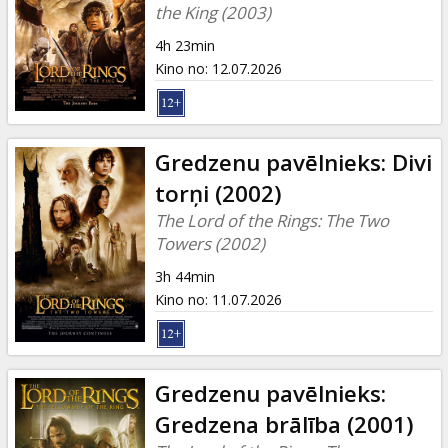
Dāvanu
the King (2003)
kartes
4h 23min
Kino no
:
12.07.2026
Uzkodas
B2B
Gredzenu pavēlnieks: Divi
torņi (2002)
Kino
The Lord of the Rings: The Two
Klubs
Towers (2002)
3h 44min
Kino no
:
11.07.2026
Gredzenu pavēlnieks:
Gredzena brālība (2001)