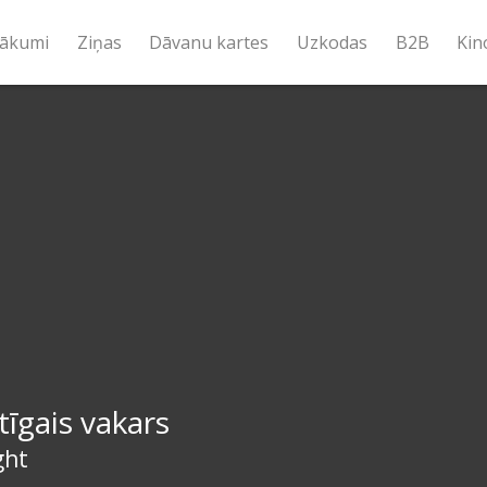
ākumi
Ziņas
Dāvanu kartes
Uzkodas
B2B
Kin
īgais vakars
ght