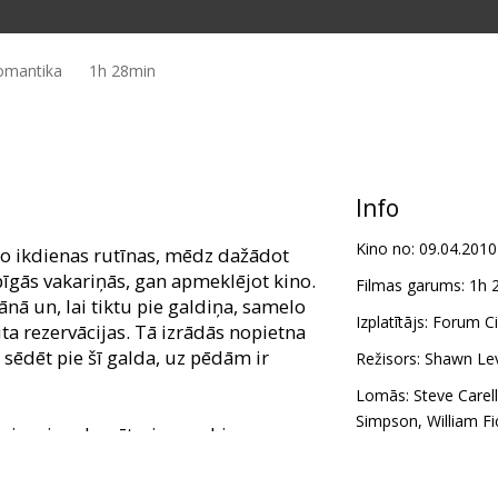
Romantika
1h 28min
Info
Kino no:
09.04.2010
 no ikdienas rutīnas, mēdz dažādot
īgās vakariņās, gan apmeklējot kino.
Filmas garums:
1h 
nā un, lai tiktu pie galdiņa, samelo
Izplatītājs:
Forum Ci
ita rezervācijas. Tā izrādās nopietna
 sēdēt pie šī galda, uz pēdām ir
Režisors:
Shawn Le
Lomās:
Steve Carell
Simpson
,
William Fi
vojumiem bagāts, jo nu abiem nu
izjūta, lai izbēgtu no noziedznieku
i tiek turēti aizdomās.