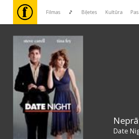
Filmas
🎵
Biļetes
Kultūra
Pas
Filmas
🎵
Biļetes
Kultūra
Pasākumi
Neprāt
Ziņas
Date Ni