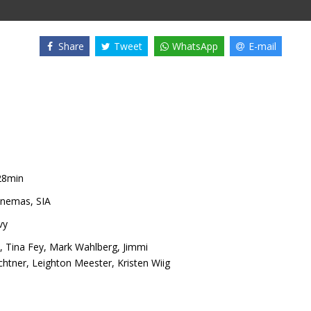
Share
Tweet
WhatsApp
E-mail
28min
nemas, SIA
vy
,
Tina Fey
,
Mark Wahlberg
,
Jimmi
chtner
,
Leighton Meester
,
Kristen Wiig