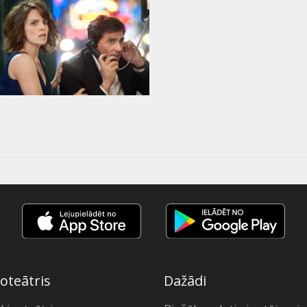
oteātris
Dažādi