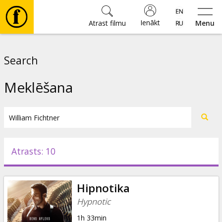
Ienākt
Atrast filmu
Menu
Filmas
Search
🎵
Meklēšana
Biļetes
Kultūra
Atrasts: 10
Pasākumi
Hipnotika
Ziņas
Hypnotic
1h 33min