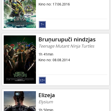
Kino no
:
17.06.2016
Bruņurupuči nindzjas
Teenage Mutant Ninja Turtles
1h 41min
Kino no
:
08.08.2014
Elizeja
Elysium
1h 50min