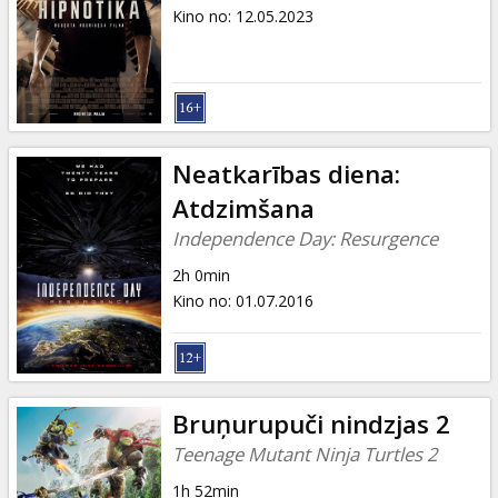
Dāvanu
Kino no
:
12.05.2023
kartes
Uzkodas
B2B
Neatkarības diena:
Atdzimšana
Kino
Independence Day: Resurgence
Klubs
2h 0min
Kino no
:
01.07.2016
Bruņurupuči nindzjas 2
Teenage Mutant Ninja Turtles 2
1h 52min