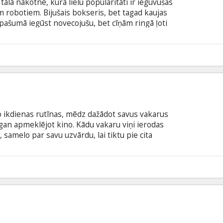
tālā nākotnē, kurā lielu popularitāti ir ieguvušas
m robotiem. Bijušais bokseris, bet tagad kaujas
īpašumā iegūst novecojušu, bet cīņām ringā ļoti
ra uzvaras nodrošina piedalīšanos ne tikai
censībās. Vienlaicīgi ar robotu, Čārlija dzīvē ienāk
radies viņa dēls, par kuru viņa nebija nekādu
no ikdienas rutīnas, mēdz dažādot savus vakarus
gan apmeklējot kino. Kādu vakaru viņi ierodas
, samelo par savu uzvārdu, lai tiktu pie cita
kļūda, jo ļaudīm, kam vajadzēja sēdēt pie šī galda,
š tiešām izvēršas piedzīvojumiem bagāts, jo nu
 humora izjūta, lai izbēgtu no noziedznieku
0
tiek turēti aizdomās.