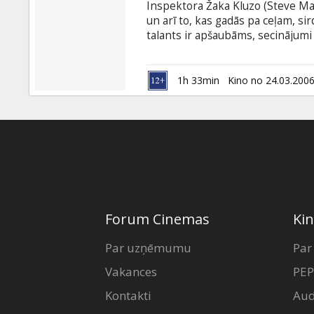
Inspektora Žaka Kluzo (Steve Mar
un arī to, kas gadās pa ceļam, sir
talants ir apšaubāms, secinājumi 
neizdibināmā veidā viņam vienmē
uzvaras futbolā visu acu priekšā 
nacionālais lepnums - Rozā Pante
1h 33min
Kino no 24.03.200
varētu uzņemties galvenais inspe
reizi ir nominēts Goda Ordenim.
Forum Cinemas
Kin
Par uzņēmumu
Par
Vakances
PEP
Kontakti
Aud