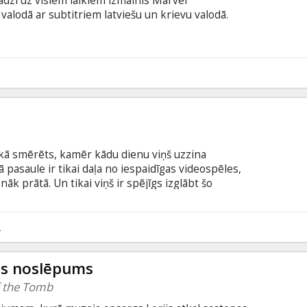
dzi uz visiem laikiem izmainīs Marvel
valodā ar subtitriem latviešu un krievu valodā.
 kā smērēts, kamēr kādu dienu viņš uzzina
 pasaule ir tikai daļa no iespaidīgas videospēles,
nāk prātā. Un tikai viņš ir spējīgs izglābt šo
ma angļu valodā ar subtitriem latviešu un krievu
2
es noslēpums
f the Tomb