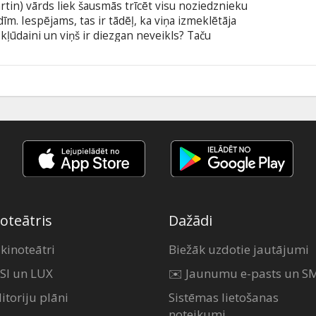
tin) vārds liek šausmās trīcēt visu noziedznieku
dīm. Iespējams, tas ir tādēļ, ka viņa izmeklētāja
kļūdaini un viņš ir diezgan neveikls? Taču
r izdodas atklāt noziegumus. Šoreiz pēc Francijas
tiek nogalināts treneris un no viņa pirksta pazūd
ra - milzīgs rozā dimants. Sensacionālo lietu
6
ktors Dreifūss (Kevin Kline), kurš jau septīto
oteātris
Dažādi
 kinoteātri
Biežāk uzdotie jautājumi
SI un LUX
✉️ Jaunumu e-pasts un S
itoriju plāni
Sistēmas lietošanas
noteikumi