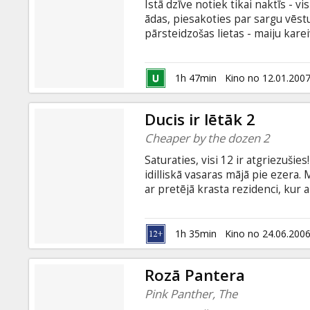
Īstā dzīve notiek tikai naktīs - v
ādas, piesakoties par sargu vēst
pārsteidzošas lietas - maiju kare
pret otru; mēģinot iegūt uguni, 
uzskatāmi atgādina, kādēļ savula
Stiller, Carla Gugino, Dick Van 
1h 47min
Kino no 12.01.200
valodā ar subtitriem latviešu un 
Ducis ir lētāk 2
Cheaper by the dozen 2
Saturaties, visi 12 ir atgriezušie
idilliskā vasaras mājā pie ezera. M
ar pretējā krasta rezidenci, ku
Kurš ir spēcīgāks? To var noskai
Steve Martin, Bonie Hunt, Piper
Adam Shankman Scenārijs: Sam 
1h 35min
Kino no 24.06.200
Filma angļu valodā ar subtitriem 
Rozā Pantera
Pink Panther, The