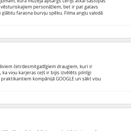
ojumam, kurā muzeja apsargs Lerijs atkal sastopas
m vēsturiskajiem personāžiem, bet ir pat gatavs
ai glābtu faraona burvju spēku. Filma angļu valodā
alodā.
5
- diviem četrdesmitgadīgiem draugiem, kuri ir
 ka viņu karjeras ceļš ir bijis izvēlēts pilnīgi
ar praktikantiem kompānijā GOOGLE un sākt visu
 sākas tad, kad par abu nejēgu galvenajiem
 gadus jaunie censoņi, kuri 21. gadsimta
. Abiem praktikantiem ir mests vēl nebijis
3
r subtitriem latviešu un krievu valodā.