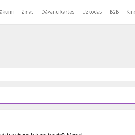
ākumi
Ziņas
Dāvanu kartes
Uzkodas
B2B
Kin