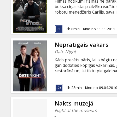
Filmas notikumi risinās ne pārāk 
boksa cīņas starp cilvēku vadītie
robotu menedžeris Čārlijs, savā 
piemērotu un izturīgu robotu, ku
pagrīdes, bet arī valsts līmeņa sa
arī 11 gadīgs zēns - negaidīti uz
2h 8min
Kino no 11.11.2011
nojausmu.
Neprātīgais vakars
Date Night
Kāds precēts pāris, lai izbēgtu 
gan dodoties kopīgās vakariņās, 
restorānā un, lai tiktu pie galdiņa
rezervācijas. Tā izrādās nopietna 
uz pēdām ir sliktie puiši. Randiņ
abiem nu jāliek lietā attapība un
1h 28min
Kino no 09.04.201
nagiem un atklātu par ko īsti abi 
Nakts muzejā
Night at the museum