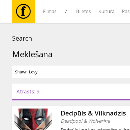
Filmas
🎵
Biļetes
Kultūra
Pas
Filmas
Search
🎵
Meklēšana
Biļetes
Kultūra
Atrasts: 9
Pasākumi
Dedpūls & Vilknadzis
Ziņas
Deadpool & Wolverine