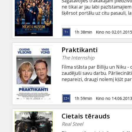
Sagatavojies trakākajam piedzīv
ne tikai ar jau labi pazīstamajie
šķērsot portālu uz citu pasauli, l
ar subtitriem latviešu un krievu v
1h 38min
Kino no 02.01.201
Praktikanti
The Internship
Filma stāsta par Billiju un Niku 
zaudējuši savu darbu. Pārliecināti,
nepareizi, draugi nolemj kļūt p
no baltas lapas. Lielākās ziepes
konkurentiem kompānijā kļūst 20
tehnoloģijās jūtas kā zivis ūdenī
1h 59min
Kino no 14.06.201
izaicinājums. Filma angļu valodā a
Cietais tērauds
Real Steel