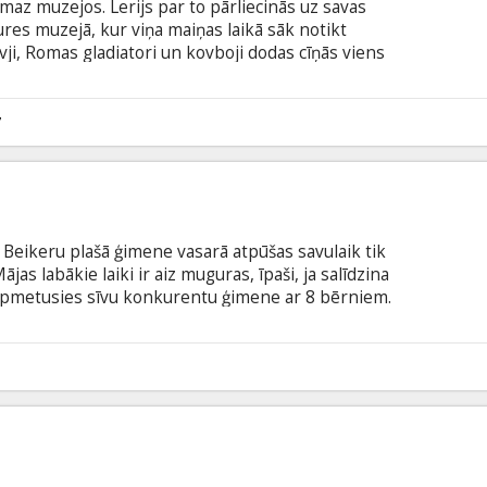
ismaz muzejos. Lerijs par to pārliecinās uz savas
ures muzejā, kur viņa maiņas laikā sāk notikt
ivji, Romas gladiatori un kovboji dodas cīņās viens
neandertālietis nodedzina savu apmetni un T-rex
ik bija bīstamākais plēsējs uz zemes… Lomās: Ben
Dyke, Robin Williams Režisors: Shawn Levy Angļu
7
krievu valodā.
s! Beikeru plašā ģimene vasarā atpūšas savulaik tik
ājas labākie laiki ir aiz muguras, īpaši, ja salīdzina
r apmetusies sīvu konkurentu ģimene ar 8 bērniem.
drot tikai ikgadējās ģimeņu sacensībās! Lomās:
 Perabo, Carmen Electra, Eugen Levy Režisors:
Harper Producents: Shawn Levy, Ben Myron
6
latviešu un krievu valodā.