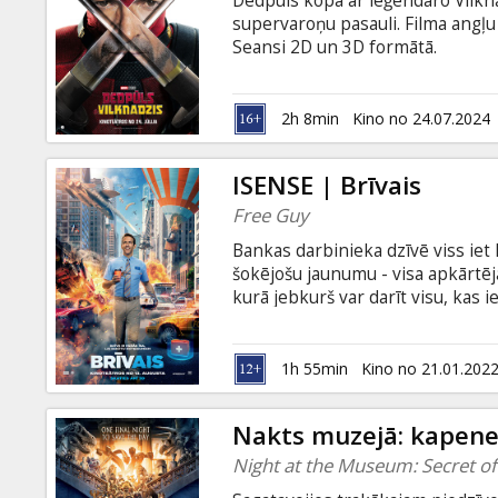
Dedpūls kopā ar leģendāro Vilkna
Dāvanu
supervaroņu pasauli. Filma angļu 
kartes
Seansi 2D un 3D formātā.
Uzkodas
2h 8min
Kino no 24.07.2024
B2B
ISENSE | Brīvais
Free Guy
Kino
Bankas darbinieka dzīvē viss iet
Klubs
šokējošu jaunumu - visa apkārtējā
kurā jebkurš var darīt visu, kas ie
pasauli no pilnīgas iznīcības. Fil
valodā.
1h 55min
Kino no 21.01.202
Nakts muzejā: kapen
Night at the Museum: Secret o