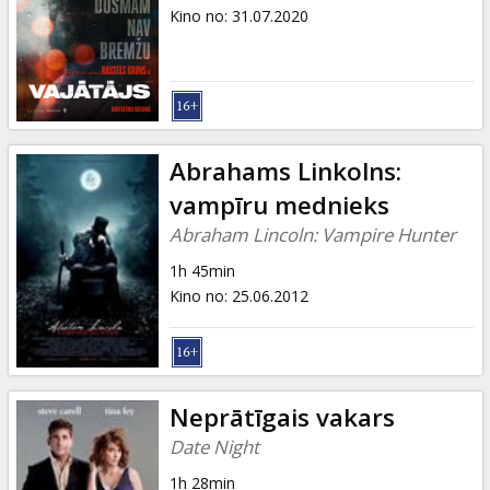
Dāvanu
Kino no
:
31.07.2020
kartes
Uzkodas
B2B
Abrahams Linkolns:
vampīru mednieks
Kino
Abraham Lincoln: Vampire Hunter
Klubs
1h 45min
Kino no
:
25.06.2012
Neprātīgais vakars
Date Night
1h 28min