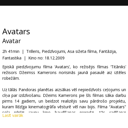
Dāvanu
kartes
Uzkodas
Avatars
Avatar
B2B
2h 41min
|
Trilleris, Piedzīvojumi, Asa sižeta filma, Fantāzija,
Fantastika
|
Kino no:
18.12.2009
Kino
Klubs
Episkā piedzīvojumu filma ‘Avatars’, ko režisējis filmas ‘Titāniks’
režisors Džeimss Kamerons norisinās jaunā pasaulē aiz iztēles
robežām.
Uz tālās Pandoras planētas aizsākas vēl nepiedzīvots ceļojums un
cīņa par izdzīvošanu. Džeims Kamerons pie šīs filmas sāka darbu
pirms 14 gadiem, un beidzot realizējis savu pārdrošo projektu,
kuram līdzīga kinematogrāfa vēsturē vēl nav bijis. Filma “Avatars”
sola pilnīgi jaunu kino baudīšanas pieredzi, tās radīšanai
Lasīt vairāk
izmantotas revolucionāras tehnloģijas, kas radītas tieši šīs filmas
veidošanai.