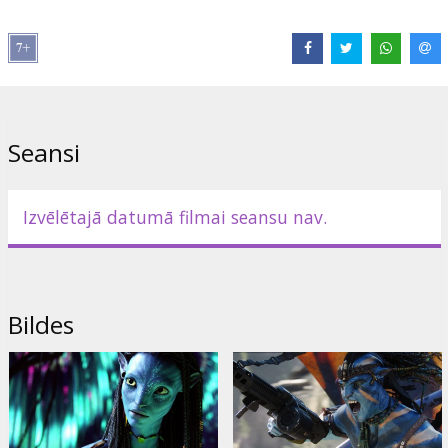
Lomās: Sam Worthington, Zoe Saldana, Sigourney Weaver,
Michelle Rodriguez, Giovanni Ribisi, Joel David Moore, CCH
Pounder, Peter Mensah, Laz Alonso, Wes Studi, Stephen Lang,
Matt Gerald
Režisors: James Cameron
Seansi
Producents: Jon Landau
Scenārijs: James Cameron
Izvēlētajā datumā filmai seansu nav.
Skaties filmu arī 3D formātā!
Filma angļu valodā ar subtitriem latviešu un krievu valodā.
Bildes
Izplatītājs:
Forum Cinemas Latvia OU filiāle Latvijā
Režisors:
James Cameron
Lomās:
Sam Worthington
,
Zoe Saldana
,
Sigourney Weaver
,
Stephen Lang
,
Michelle Rodriguez
,
Giovanni Ribisi
,
Joel Moore
,
CCH Pounder
,
Wes Studi
,
Laz Alonso