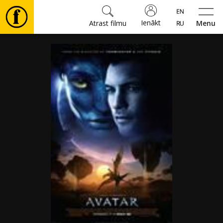
Ienākt
Atrast filmu
Menu
Filmas
🎵
Biļetes
Kultūra
Pasākumi
Ziņas