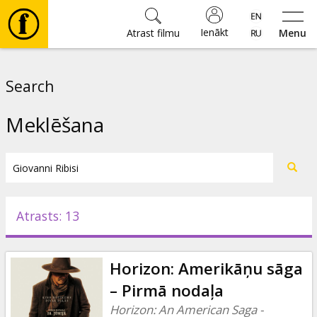
Ienākt
Atrast filmu
Menu
Filmas
Search
🎵
Meklēšana
Biļetes
Kultūra
Atrasts: 13
Pasākumi
Horizon: Amerikāņu sāga
Ziņas
– Pirmā nodaļa
Horizon: An American Saga -