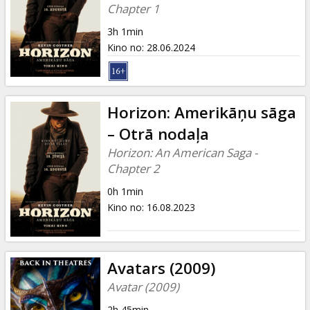
Dāvanu
Chapter 1
kartes
3h 1min
Kino no
:
28.06.2024
Uzkodas
B2B
Horizon: Amerikāņu sāga
– Otrā nodaļa
Kino
Horizon: An American Saga -
Klubs
Chapter 2
0h 1min
Kino no
:
16.08.2023
Avatars (2009)
Avatar (2009)
2h 45min