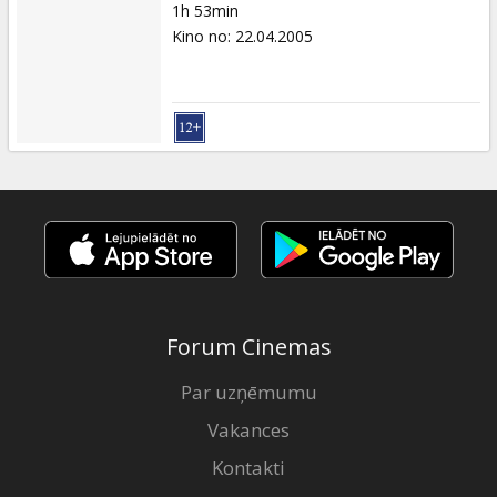
1h 53min
Kino no
:
22.04.2005
Forum Cinemas
Par uzņēmumu
Vakances
Kontakti