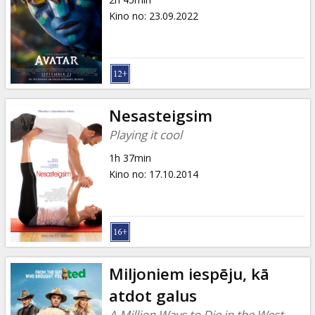
Kino no
:
23.09.2022
Nesasteigsim
Playing it cool
1h 37min
Kino no
:
17.10.2014
Miljoniem iespēju, kā
atdot galus
A Million Ways to Die in the West