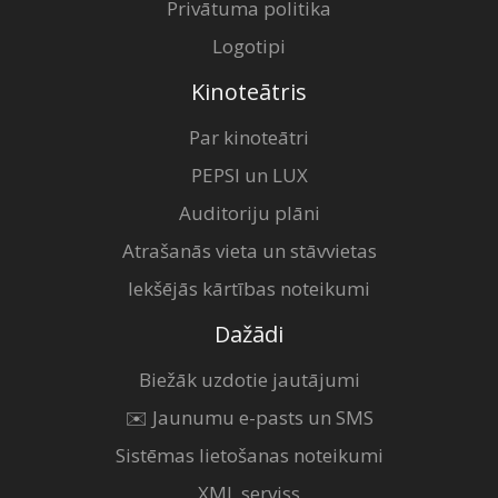
Privātuma politika
Logotipi
Kinoteātris
Par kinoteātri
PEPSI un LUX
Auditoriju plāni
Atrašanās vieta un stāvvietas
Iekšējās kārtības noteikumi
Dažādi
Biežāk uzdotie jautājumi
✉️ Jaunumu e-pasts un SMS
Sistēmas lietošanas noteikumi
XML serviss