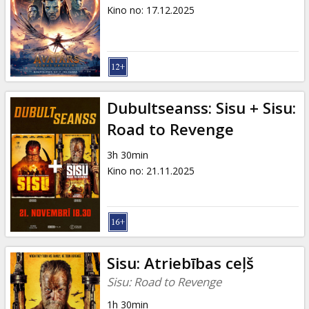
Dāvanu
Kino no
:
17.12.2025
kartes
Uzkodas
B2B
Dubultseanss: Sisu + Sisu:
Road to Revenge
Kino
3h 30min
Klubs
Kino no
:
21.11.2025
Sisu: Atriebības ceļš
Sisu: Road to Revenge
1h 30min