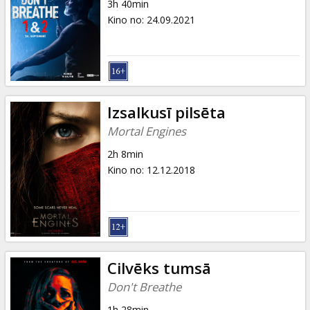
3h 40min
Kino no
:
24.09.2021
Izsalkusī pilsēta
Mortal Engines
2h 8min
Kino no
:
12.12.2018
Cilvēks tumsā
Don't Breathe
1h 28min