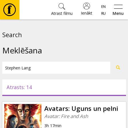
Ienākt
Atrast filmu
Menu
Filmas
Search
🎵
Meklēšana
Biļetes
Kultūra
Atrasts: 14
Pasākumi
Avatars: Uguns un pelni
Ziņas
Avatar: Fire and Ash
3h 17min