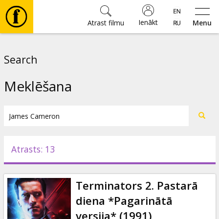
Ienākt
Atrast filmu
Menu
Filmas
Search
🎵
Meklēšana
Biļetes
Kultūra
Atrasts: 13
Pasākumi
Terminators 2. Pastarā
Ziņas
diena *Pagarinātā
versija* (1991)