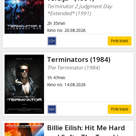
Dāvanu
Terminator 2 Judgment Day
kartes
*Extended* (1991)
2h 35min
Uzkodas
Kino no
:
20.08.2026
Pirkt biļeti
B2B
Terminators (1984)
Kino
The Terminator (1984)
Klubs
1h 47min
Kino no
:
14.08.2026
Pirkt biļeti
Billie Eilish: Hit Me Hard