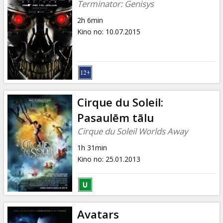
Terminator: Genisys
2h 6min
Kino no
:
10.07.2015
Cirque du Soleil:
Pasaulēm tālu
Cirque du Soleil Worlds Away
1h 31min
Kino no
:
25.01.2013
Avatars