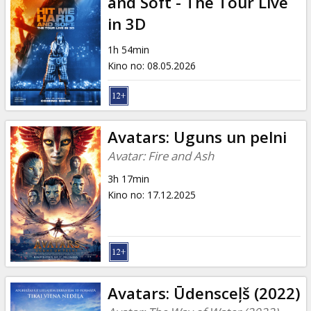
and Soft - The Tour Live
in 3D
1h 54min
Kino no
:
08.05.2026
Avatars: Uguns un pelni
Avatar: Fire and Ash
3h 17min
Kino no
:
17.12.2025
Avatars: Ūdensceļš (2022)