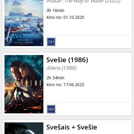
Avatar: The Way of Water (2022)
3h 16min
Kino no
:
01.10.2025
Svešie (1986)
Aliens (1986)
2h 34min
Kino no
:
17.06.2025
Svešais + Svešie