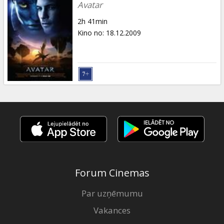
Avatar
2h 41min
Kino no
:
18.12.2009
Forum Cinemas
Par uzņēmumu
Vakances