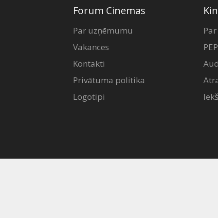
Dāvanu
Forum Cinemas
Kin
kartes
Par uzņēmumu
Par
Vakances
PEP
Uzkodas
Kontakti
Aud
B2B
Privātuma politika
Atr
Logotipi
Iek
Kino
Klubs