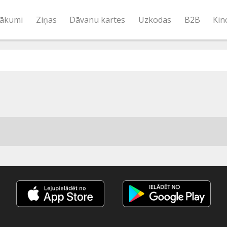
ākumi
Ziņas
Dāvanu kartes
Uzkodas
B2B
Kin