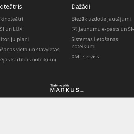
oteātris
Dažādi
 kinoteātri
Biežāk uzdotie jautājumi
SI un LUX
✉️ Jaunumu e-pasts un S
itoriju plāni
Sistēmas lietošanas
noteikumi
ašanās vieta un stāvvietas
XML serviss
šējās kārtības noteikumi