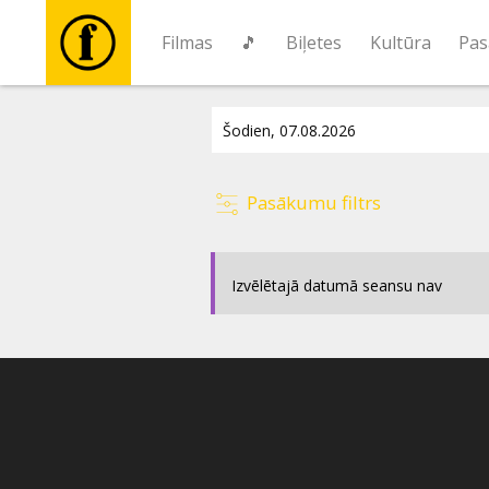
Filmas
🎵
Biļetes
Kultūra
Pas
Filmas
🎵
Pasākumu filtrs
Biļetes
Izvēlētajā datumā seansu nav
Kultūra
Pasākumi
Ziņas