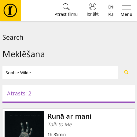
Ienākt
Atrast filmu
Menu
Filmas
Search
🎵
Meklēšana
Biļetes
Kultūra
Atrasts: 2
Pasākumi
Runā ar mani
Ziņas
Talk to Me
1h 35min