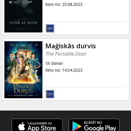
Dāvanu
Kino no
:
25.08.2023
kartes
Uzkodas
B2B
Maģiskās durvis
The Portable Door
Kino
1h 56min
Klubs
Kino no
:
14.04.2023