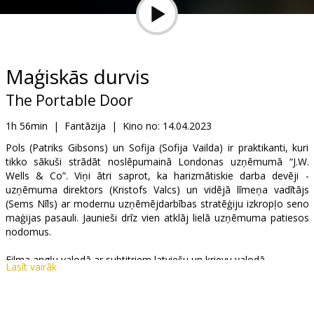
Dāvanu
kartes
Uzkodas
Maģiskās durvis
The Portable Door
B2B
1h 56min
|
Fantāzija
|
Kino no:
14.04.2023
Kino
Pols (Patriks Gibsons) un Sofija (Sofija Vailda) ir praktikanti, kuri
tikko sākuši strādāt noslēpumainā Londonas uzņēmumā “J.W.
Klubs
Wells & Co”. Viņi ātri saprot, ka harizmātiskie darba devēji -
uzņēmuma direktors (Kristofs Valcs) un vidējā līmeņa vadītājs
(Sems Nīls) ar modernu uzņēmējdarbības stratēģiju izkropļo seno
maģijas pasauli. Jaunieši drīz vien atklāj lielā uzņēmuma patiesos
nodomus.
Filma angļu valodā ar subtitriem latviešu un krievu valodā.
Lasīt vairāk
Izplatītājs:
Baltic Content Media