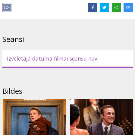
Režisors:
Jeffrey Walker
Lomās:
Christoph Waltz
,
Sam Neill
,
Patrick Gibson
,
Miranda Otto
,
Sophie Wilde
Saites:
IMDB
Seansi
Izvēlētajā datumā filmai seansu nav.
Bildes