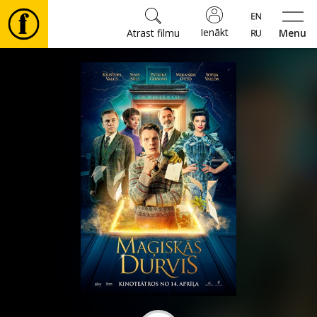
Ienākt
Atrast filmu
Menu
Filmas
🎵
Biļetes
Kultūra
Pasākumi
Ziņas