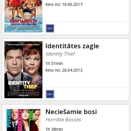
Dāvanu
Kino no
:
16.06.2017
kartes
Uzkodas
B2B
Identitātes zagle
Identity Thief
Kino
1h 51min
Klubs
Kino no
:
26.04.2013
Neciešamie bosi
Horrible Bosses
1h 38min