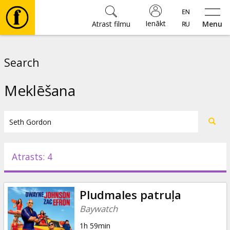
Ienākt
Atrast filmu
Menu
Filmas
Search
🎵
Meklēšana
Biļetes
Kultūra
Atrasts: 4
Pasākumi
Pludmales patruļa
Ziņas
Baywatch
1h 59min