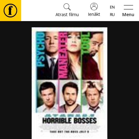
Ienākt
Atrast filmu
Menu
Filmas
🎵
Biļetes
Kultūra
Pasākumi
Ziņas