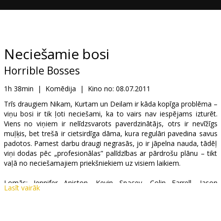
Dāvanu
kartes
Uzkodas
Neciešamie bosi
Horrible Bosses
B2B
1h 38min
|
Komēdija
|
Kino no:
08.07.2011
Kino
Trīs draugiem Nikam, Kurtam un Deilam ir kāda kopīga problēma –
viņu bosi ir tik ļoti neciešami, ka to vairs nav iespējams izturēt.
Klubs
Viens no viņiem ir nelīdzsvarots paverdzinātājs, otrs ir nevīžīgs
muļķis, bet trešā ir cietsirdīga dāma, kura regulāri pavedina savus
padotos. Pamest darbu draugi negrasās, jo ir jāpelna nauda, tādēļ
viņi dodas pēc „profesionālas” palīdzības ar pārdrošu plānu – tikt
vaļā no neciešamajiem priekšniekiem uz visiem laikiem.
Lomās: Jennifer Aniston, Kevin Spacey, Colin Farrell, Jason
Lasīt vairāk
Sudeikis, Jason Bateman, Jamie Foxx, Julie Bowen, Charlie Day
Režisors: Seth Gordon