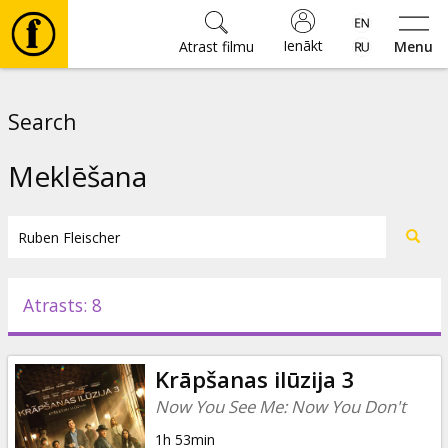
Ienākt
Atrast filmu
Menu
Filmas
Search
🎵
Meklēšana
Biļetes
Kultūra
Atrasts: 8
Pasākumi
Krāpšanas ilūzija 3
Ziņas
Now You See Me: Now You Don't
1h 53min