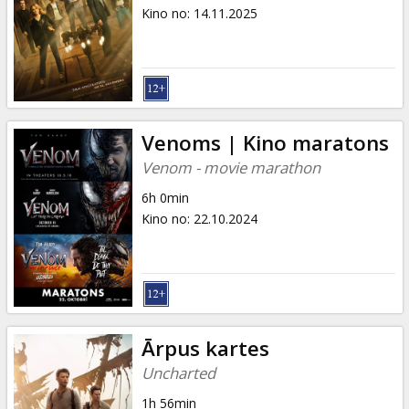
Dāvanu
Kino no
:
14.11.2025
kartes
Uzkodas
B2B
Venoms | Kino maratons
Venom - movie marathon
Kino
6h 0min
Klubs
Kino no
:
22.10.2024
Ārpus kartes
Uncharted
1h 56min