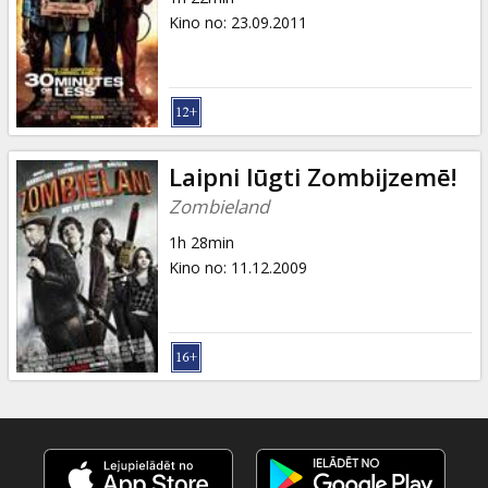
Kino no
:
23.09.2011
Laipni lūgti Zombijzemē!
Zombieland
1h 28min
Kino no
:
11.12.2009