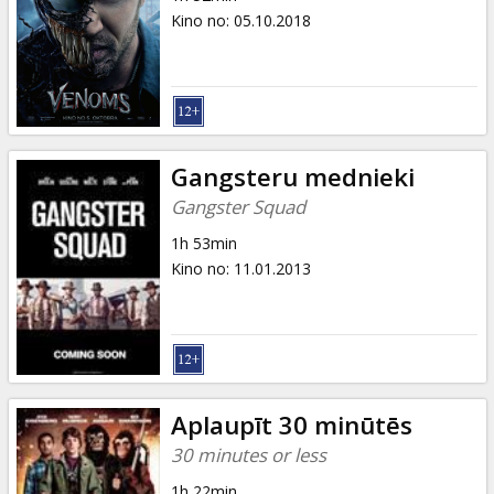
Kino no
:
05.10.2018
Gangsteru mednieki
Gangster Squad
1h 53min
Kino no
:
11.01.2013
Aplaupīt 30 minūtēs
30 minutes or less
1h 22min