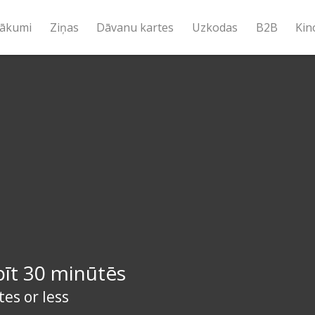
ākumi
Ziņas
Dāvanu kartes
Uzkodas
B2B
Kin
īt 30 minūtēs
es or less