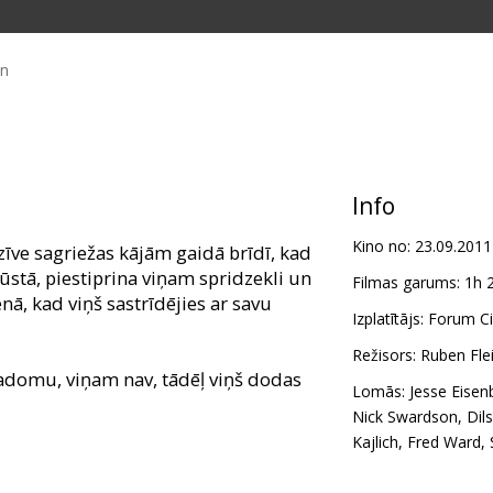
in
Info
Kino no:
23.09.2011
zīve sagriežas kājām gaidā brīdī, kad
gūstā, piestiprina viņam spridzekli un
Filmas garums:
1h 
nā, kad viņš sastrīdējies ar savu
Izplatītājs:
Forum Ci
Režisors:
Ruben Fle
adomu, viņam nav, tādēļ viņš dodas
Lomās:
Jesse Eisen
Nick Swardson
,
Dil
Kajlich
,
Fred Ward
,
režģījumu, jo jānolaupa nauda,
 citiem noziedznieku grupējumiem un