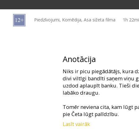
Dāvanu
kartes
Piedzīvojumi, Komēdija, Asa sižeta filma
1h 22m
Uzkodas
B2B
Anotācija
Kino
Niks ir picu piegādātājs, kura d
Klubs
divi viltīgi bandīti saņem viņu 
uzdod aplaupīt banku. Tieši die
labāko draugu.
Tomēr neviena cita, kam lūgt p
pie Četa lūgt palīdzību.
Lasīt vairāk
Draugiem priekšā ne mazums sa
auto, jābēg no polististiem un