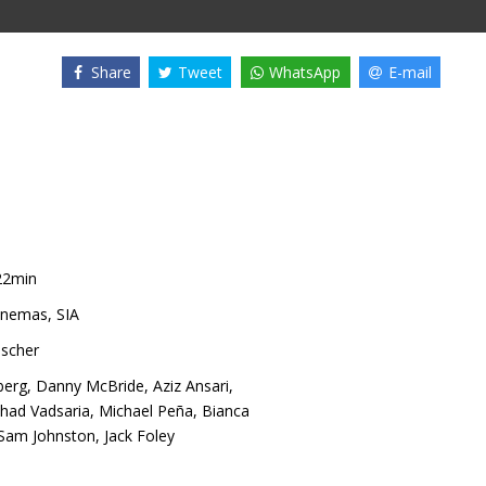
Share
Tweet
WhatsApp
E-mail
22min
nemas, SIA
ischer
berg
,
Danny McBride
,
Aziz Ansari
,
shad Vadsaria
,
Michael Peña
,
Bianca
Sam Johnston
,
Jack Foley