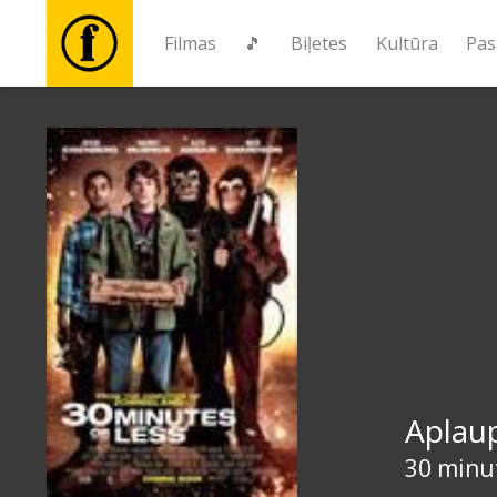
Filmas
🎵
Biļetes
Kultūra
Pas
Filmas
🎵
Biļetes
Kultūra
Pasākumi
Aplaup
Ziņas
30 minut