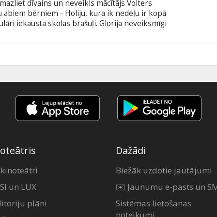
mazliet dīvains un neveikls mācītājs Volters
u abiem bērniem - Holiju, kura ik nedēļu ir kopā
gulāri iekausta skolas brašuļi. Glorija neveiksmīgi
ja kundze, tomēr nespēj vairs paciest dzīvi blakus
 bērniem un nolemj pamest ģimeni kopā ar savu
su.
6
oteātris
Dažādi
 kinoteātri
Biežāk uzdotie jautājumi
SI un LUX
✉️ Jaunumu e-pasts un S
itoriju plāni
Sistēmas lietošanas
noteikumi