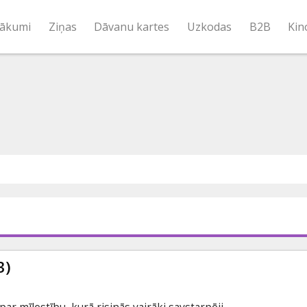
ākumi
Ziņas
Dāvanu kartes
Uzkodas
B2B
Kin
3)