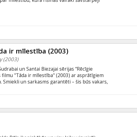
ma par mīlestību, kurā risinās vairāki savstarpēji
5
a ir mīlestība (2003)
y (2003)
rabai un Santai Biezajai sērijas “Rēcīgie
 filmu "Tāda ir mīlestība" (2003) ar asprātīgiem
 Smiekli un sarkasms garantēti – šis būs vakars,
rt... Šī ir filma par mīlestību, kurā risinās vairāki
5