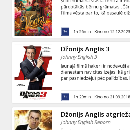
Šī brīnumainā stāsta centrā ir Ro
pārdotākās bērnu grāmatas „Čārli
Filma vēsta par to, kā pasaulē di
kļuva par mums pazīstamo un iemī
dublēta latviešu valodā; - dublēta
oriģinālvalodā (angļu) ar subtitri
1h 56min
Kino no 15.12.202
Džonijs Anglis 3
Johnny English 3
Jaunajā filmā hakeri ir nodevuši 
dienestam nav citas izejas, kā gr
par pasniedzēju) pēc palīdzības.
uzdevumā, lai pārvarētu visus m
neģēļus. Britu slepenās organizā
iespējami ir tikai divi varianti - 
1h 29min
Kino no 21.09.201
valodā ar subtitriem latviešu un 
Džonijs Anglis atgriež
Johnny English Reborn