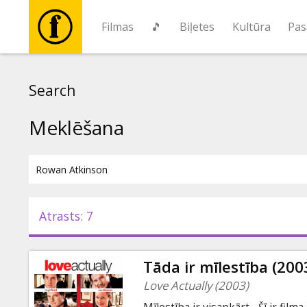
Filmas
🎵
Biļetes
Kultūra
Pas
Filmas
Search
🎵
Meklēšana
Biļetes
Kultūra
Atrasts: 7
Pasākumi
Tāda ir mīlestība (200
Ziņas
Love Actually (2003)