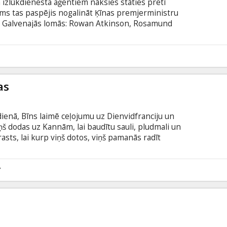
izlūkdienesta aģentiem nāksies stāties pretī
s tas paspējis nogalināt Ķīnas premjerministru
u. Galvenajās lomās: Rowan Atkinson, Rosamund
osnan, Dominic West u.c. Režisors: Oliver Parker
latviešu un krievu valodā.
1
as
enā, Bīns laimē ceļojumu uz Dienvidfranciju un
ņš dodas uz Kannām, lai baudītu sauli, pludmali un
rasts, lai kurp viņš dotos, viņš pamanās radīt
 uz to, viņam pat izdodas parādīt savu brīvdienu
estivāla rīkotāji par to, protams, iepriekš netiek
on, Willem Dafoe, Emma de Caunes, Jean
7
ack Filma angļu valodā ar subtitriem latviešu un