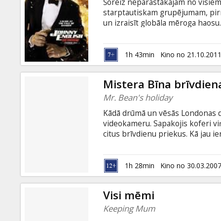
Šoreiz neparastākajam no visiem 
starptautiskam grupējumam, pirm
un izraisīt globāla mēroga haos
Pike, Gillian Anderson, Pierce Br
Filma angļu valodā ar subtitriem 
1h 43min
Kino no 21.10.201
Mistera Bīna brīvdien
Mr. Bean's holiday
Kādā drūmā un vēsās Londonas di
videokameru. Sapakojis koferi vi
citus brīvdienu priekus. Kā jau ie
pamatīgu haosu, taču neskatoties
videofilmu Kannu kinofestivālā. F
brīdināti… Lomās: Rowan Atkins
1h 28min
Kino no 30.03.200
Rochefort Režisors: Steve Bendel
krievu valodā.
Visi mēmi
Keeping Mum