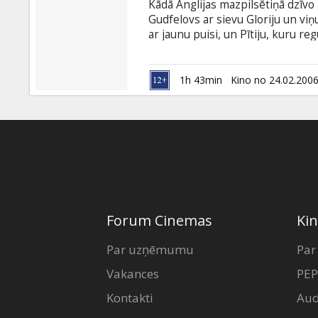
Kādā Anglijas mazpilsētiņā dzīvo 
Gudfelovs ar sievu Gloriju un viņ
ar jaunu puisi, un Pītiju, kuru re
pūlas izlikties, ka ir laba mācītā
savam bezpalīdzīgajam vīram un
amerikāņu golfa instruktoru Len
1h 43min
Kino no 24.02.200
Forum Cinemas
Kin
Par uzņēmumu
Par
Vakances
PEP
Kontakti
Aud