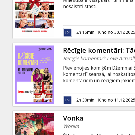
Mīlestība ir visapkārt... Šī ir fil
Dāvanu
nesaistīti stāsti.
kartes
Uzkodas
2h 15min
Kino no 30.12.202
B2B
Rēcīgie komentāri: Tād
Rēcīgie komentāri: Love Actuall
Kino
Pievienojies komiķēm Džemmai Sud
Klubs
komentāri” seansā, lai noskatītos
komentāriem un rēcīgiem jokiem.
ko atcerēsies! Mīlestība ir visapkā
savstarpēji nesaistīti stāsti.
2h 30min
Kino no 11.12.202
Vonka
Wonka