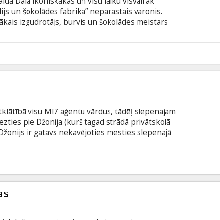
alda Dāla ikoniskākās un visu laiku visvairāk
js un šokolādes fabrika” neparastais varonis.
žākais izgudrotājs, burvis un šokolādes meistars
ļoto Viliju Vonku. Filma pieejama šādās valodās: -
 krievu valodā ar subtitriem latviešu valodā; -
em latviešu valodā.
3
atklātībā visu MI7 aģentu vārdus, tādēļ slepenajam
iezties pie Džonija (kurš tagad strādā privātskolā
 Džonijs ir gatavs nekavējoties mesties slepenajā
ūsdienu tehnoloģiju radītos šķēršļus un atmaskotu
cijas nākotne būs Džonija Angļa rokās, un
pilnīga izgāšanās vai triumfāla uzvara! Filma angļu
8
krievu valodā.
as