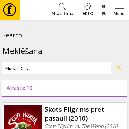
Ienākt
Atrast filmu
Menu
Filmas
Search
🎵
Meklēšana
Biļetes
Kultūra
Atrasts: 10
Pasākumi
Skots Pilgrims pret
Ziņas
pasauli (2010)
Scott Pilgrim Vs. The World (2010)