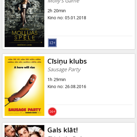
Molly's Game
2h 20min
Kino no
:
05.01.2018
Cīsiņu klubs
Sausage Party
1h 29min
Kino no
:
26.08.2016
Gals klāt!