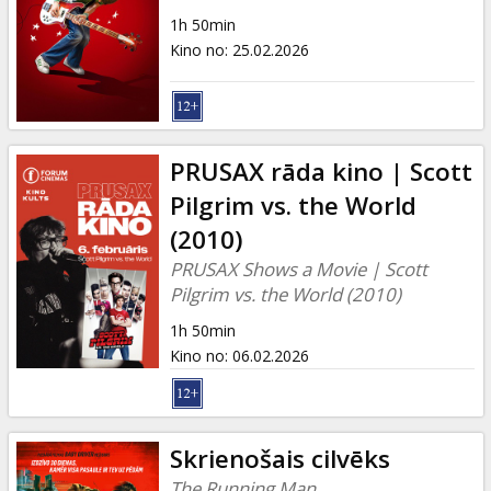
Dāvanu
1h 50min
kartes
Kino no
:
25.02.2026
Uzkodas
B2B
PRUSAX rāda kino | Scott
Pilgrim vs. the World
Kino
(2010)
Klubs
PRUSAX Shows a Movie | Scott
Pilgrim vs. the World (2010)
1h 50min
Kino no
:
06.02.2026
Skrienošais cilvēks
The Running Man