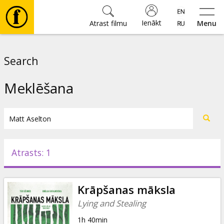
Ienākt
Atrast filmu
Menu
Filmas
Search
🎵
Meklēšana
Biļetes
Kultūra
Atrasts: 1
Pasākumi
Krāpšanas māksla
Ziņas
Lying and Stealing
1h 40min