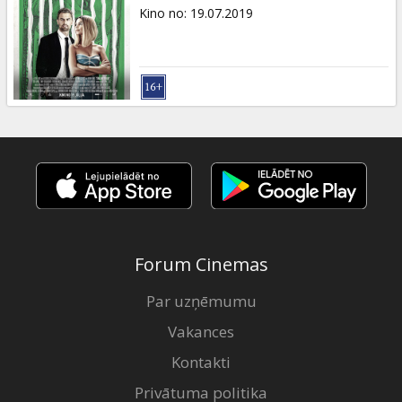
Dāvanu
Kino no
:
19.07.2019
kartes
Uzkodas
B2B
Kino
Klubs
Forum Cinemas
Par uzņēmumu
Vakances
Kontakti
Privātuma politika