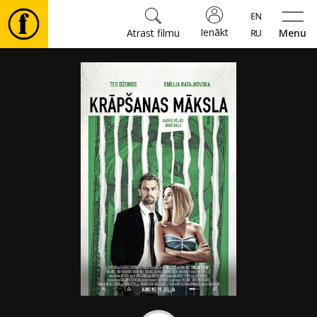
Ienākt
Atrast filmu
Menu
Filmas
🎵
Biļetes
Kultūra
Pasākumi
Ziņas