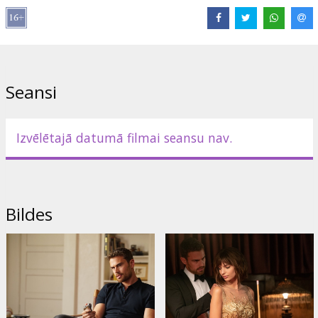
Saites:
IMDB
,
acmefilm.lv
Seansi
Izvēlētajā datumā filmai seansu nav.
Bildes