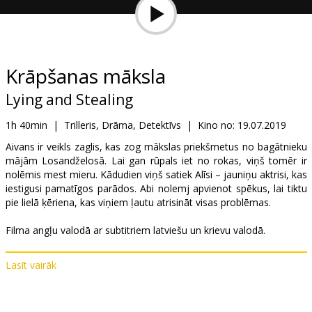
Dāvanu
kartes
Uzkodas
Krāpšanas māksla
Lying and Stealing
B2B
1h 40min
|
Trilleris, Drāma, Detektīvs
|
Kino no:
19.07.2019
Kino
Aivans ir veikls zaglis, kas zog mākslas priekšmetus no bagātnieku
mājām Losandželosā. Lai gan rūpals iet no rokas, viņš tomēr ir
Klubs
nolēmis mest mieru. Kādudien viņš satiek Alīsi – jauniņu aktrisi, kas
iestigusi pamatīgos parādos. Abi nolemj apvienot spēkus, lai tiktu
pie lielā ķēriena, kas viņiem ļautu atrisināt visas problēmas.
Filma angļu valodā ar subtitriem latviešu un krievu valodā.
Lasīt vairāk
Izplatītājs:
Acme Film SIA
Režisors:
Matt Aselton
Lomās:
Theo James
,
Emily Ratajkowski