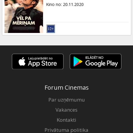
Dāvanu
Kino no
:
20.11.2020
kartes
Uzkodas
B2B
Kino
Klubs
Forum Cinemas
Par uzņēmumu
Vakances
Kontakti
Privātuma politika