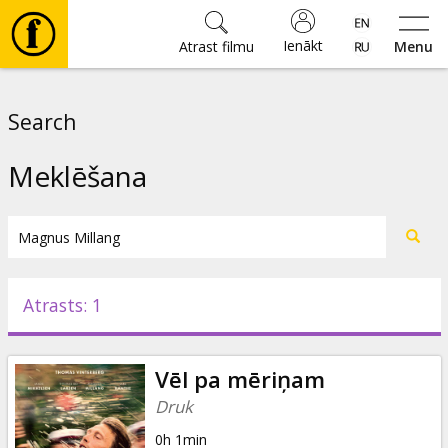
Ienākt
Atrast filmu
Menu
Filmas
Search
🎵
Meklēšana
Biļetes
Kultūra
Atrasts: 1
Pasākumi
Vēl pa mēriņam
Ziņas
Druk
0h 1min