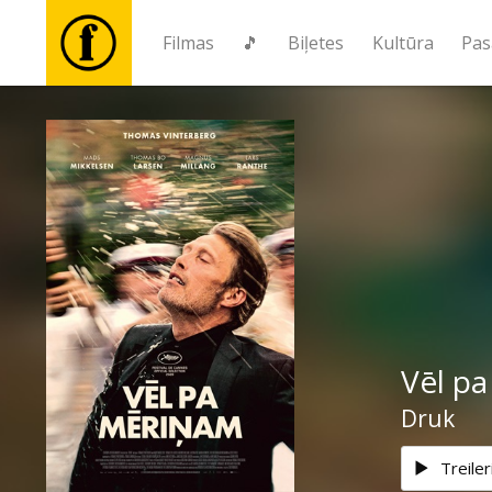
Filmas
🎵
Biļetes
Kultūra
Pas
Filmas
🎵
Biļetes
Kultūra
Vēl p
Pasākumi
Druk
Ziņas
Treiler