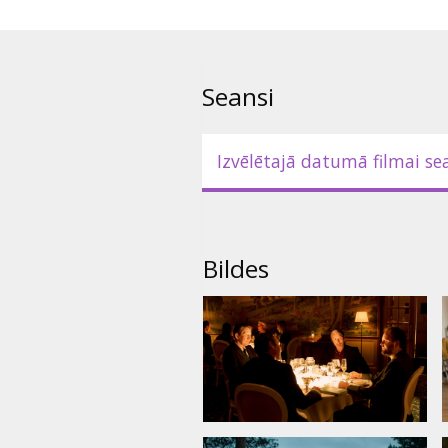
pusdienlaikā, viskija glāze vaka
Hemingvejs vai Čērčils. Kāpēc g
Filma dāņu valodā ar subtitriem
Seansi
Izvēlētajā datumā filmai se
Bildes