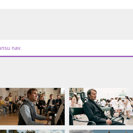
rā – strikti pētniecības nolūkos, kā
an ne?
 latviešu un krievu valodā.
ansu nav.