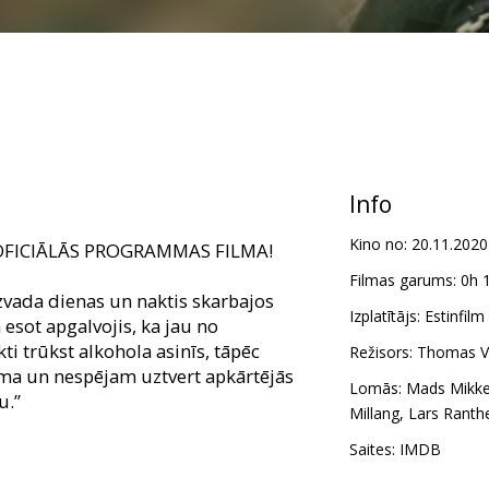
Info
Kino no:
20.11.2020
OFICIĀLĀS PROGRAMMAS FILMA!
Filmas garums:
0h 
zvada dienas un naktis skarbajos
Izplatītājs:
Estinfilm 
 esot apgalvojis, ka jau no
i trūkst alkohola asinīs, tāpēc
Režisors:
Thomas Vi
ma un nespējam uztvert apkārtējās
Lomās:
Mads Mikke
u.”
Millang
,
Lars Ranth
darīsi zinātnes attīstības un Visuma
Saites:
IMDB
na pokāls no rīta, alus pinte