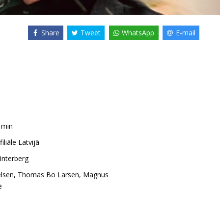
Share
Tweet
WhatsApp
E-mail
1min
filiāle Latvijā
nterberg
lsen
,
Thomas Bo Larsen
,
Magnus
e