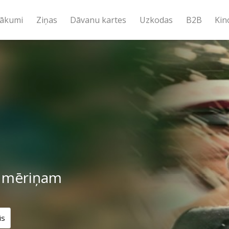
ākumi
Ziņas
Dāvanu kartes
Uzkodas
B2B
Kin
a mēriņam
is