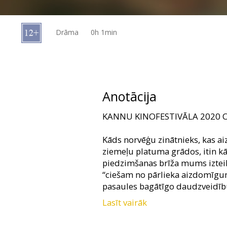
Dāvanu
kartes
Drāma
0h 1min
Uzkodas
B2B
Anotācija
Kino
KANNU KINOFESTIVĀLA 2020 
Klubs
Kāds norvēģu zinātnieks, kas ai
ziemeļu platuma grādos, itin kā
piedzimšanas brīža mums izteikt
“ciešam no pārlieka aizdomīgu
pasaules bagātīgo daudzveidīb
Lasīt vairāk
Nu, vēl pa mēriņam! Ko tik neiz
izpētes paplašināšanas labad! Vī