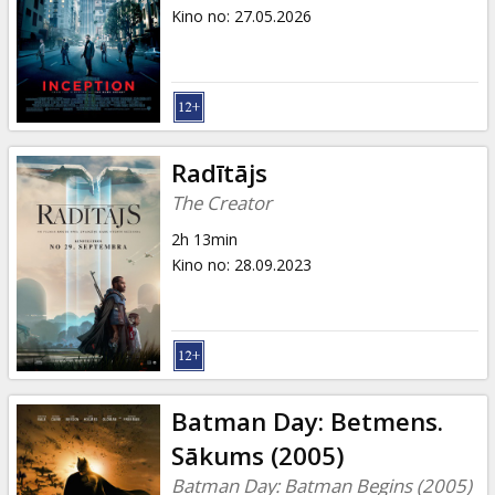
Dāvanu
Kino no
:
27.05.2026
kartes
Uzkodas
B2B
Radītājs
The Creator
Kino
2h 13min
Klubs
Kino no
:
28.09.2023
Batman Day: Betmens.
Sākums (2005)
Batman Day: Batman Begins (2005)