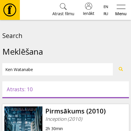
Ienākt
Atrast filmu
Menu
Filmas
Search
🎵
Meklēšana
Biļetes
Kultūra
Atrasts: 10
Pasākumi
Pirmsākums (2010)
Ziņas
Inception (2010)
2h 30min