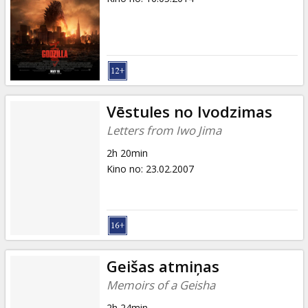
Vēstules no Ivodzimas
Letters from Iwo Jima
2h 20min
Kino no
:
23.02.2007
Geišas atmiņas
Memoirs of a Geisha
2h 24min