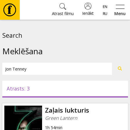
Ienākt
Atrast filmu
Menu
Filmas
Search
🎵
Meklēšana
Biļetes
Kultūra
Atrasts: 3
Pasākumi
Zaļais lukturis
Ziņas
Green Lantern
1h 54min