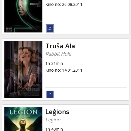
Dāvanu
Kino no
:
26.08.2011
kartes
Uzkodas
B2B
Truša Ala
Rabbit Hole
Kino
1h 31min
Klubs
Kino no
:
14.01.2011
Leģions
Legion
1h 40min