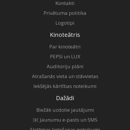
Kontakti
Privātuma politika
Logotipi
Kinoteātris
Par kinoteātri
PEPSI un LUX
Auditoriju plāni
Atrašanās vieta un stāvvietas
Iekšējās kārtības noteikumi
Dažādi
Biežāk uzdotie jautājumi
✉️ Jaunumu e-pasts un SMS
Sistēmas lietošanas noteikumi