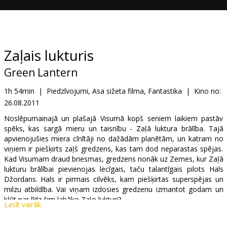
Dāvanu
kartes
Uzkodas
Zaļais lukturis
Green Lantern
B2B
1h 54min
|
Piedzīvojumi, Asa sižeta filma, Fantastika
|
Kino no:
26.08.2011
Kino
Klubs
Noslēpumainajā un plašajā Visumā kopš seniem laikiem pastāv
spēks, kas sargā mieru un taisnību - Zaļā luktura brālība. Tajā
apvienojušies miera cīnītāji no dažādām planētām, un katram no
viņiem ir piešķirts zaļš gredzens, kas tam dod neparastas spējas.
Kad Visumam draud briesmas, gredzens nonāk uz Zemes, kur Zaļā
lukturu brālībai pievienojas lecīgais, taču talantīgais pilots Hals
Džordans. Hals ir pirmais cilvēks, kam piešķirtas superspējas un
milzu atbildība. Vai viņam izdosies gredzenu izmantot godam un
kļūt par līdz šim labāko Zaļo lukturi?
Lasīt vairāk
Fantastikas piedzīvojumu filmu uzņēmis „Kazino Royale” režisors