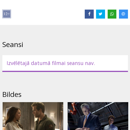
Mārtins Kempbels, galvenajā lomā – Raiens Reinoldss.
Lomās: Ryan Reynolds, Blake Lively, Peter Sarsgaard, Mark
Strong, Jay O. Sanders, Temuera Morrison, Taika Waititi, Jon
Tenney, Angela Bassett, Tim Robbins
Režisors: Martin Campbell
Seansi
Filma angļu valodā ar subtitriem latviešu un krievu valodā.
Izvēlētajā datumā filmai seansu nav.
Izplatītājs:
Acme Film SIA
Režisors:
Martin Campbell
Lomās:
Ryan Reynolds
,
Blake Lively
,
Peter Sarsgaard
,
Mark
Strong
,
Temuera Morrison
,
Jenna Craig
,
Jon Tenney
,
Mike Doyle
Bildes