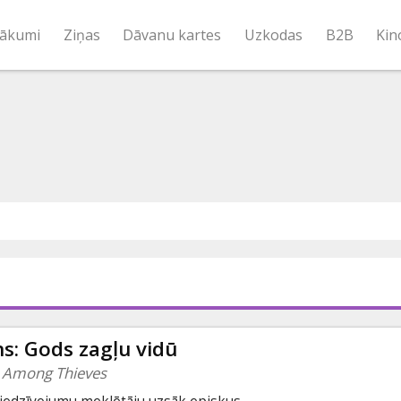
ākumi
Ziņas
Dāvanu kartes
Uzkodas
B2B
Kin
: Gods zagļu vidū
 Among Thieves