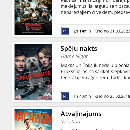
Kāds šarmants zaglis un bariņš 
Dāvanu
meklējumus, lai atgūtu sen pazaudē
kartes
nepareizajiem cilvēkiem, piedzīv
“Dungeons&Dragons" spēles bagāt
kinoteātros – jautrā un enerģij
Uzkodas
Gods zagļu vidū”! Filma angļu val
2h 14min
Kino no 31.03.202
B2B
Spēļu nakts
Game Night
Kino
Makss un Enija ik nedēļu piedalā
Klubs
Brukss ierosina sarīkot slepkavī
federālajiem aģentiem. Tādēļ, kad 
ne? Visi seši dalībnieki vēlas uzv
vien mana, ka ar "spēli" un Bruk
apgriezienus, turklāt, jo tālāk, jo
1h 40min
Kino no 23.02.201
vai arī… spēlei beigas. Filma angļ
Atvaļinājums
Vacation