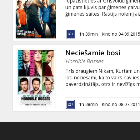
Iepazīstieties ar Grisvoldu ģimen
un pats kļuvis par ģimenes galvu
ģimenes saites, Rastijs nolemj ai
valstij uz Amerikas foršāko ģimene
ka nekas neiet tik gludi, kā iecer
krievu valodā.
1h 39min
Kino no 04.09.201
Neciešamie bosi
Horrible Bosses
Trīs draugiem Nikam, Kurtam un D
ļoti neciešami, ka to vairs nav ie
paverdzinātājs, otrs ir nevīžīgs m
pavedina savus padotos. Pamest d
viņi dodas pēc „profesionālas” pa
neciešamajiem priekšniekiem uz 
1h 38min
Kino no 08.07.201