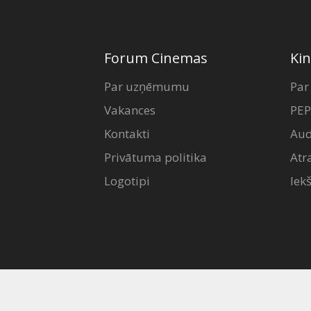
Forum Cinemas
Kin
Par uzņēmumu
Par
Vakances
PEP
Kontakti
Aud
Privātuma politika
Atr
Logotipi
Iek