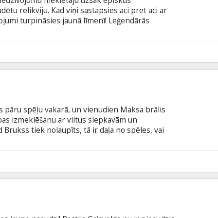
piedzīvojumu meklētāju uzsāk episkus
tu relikviju. Kad viņi sastapsies aci pret aci ar
ojumi turpināsies jaunā līmenī! Leģendārās
ā pasaule un spēles gars uz lielā ekrāna
as pilnā piedzīvojumu filmā “Dungeons&Dragons:
odā ar subtitriem latviešu un krievu valodā.
3
s pāru spēļu vakarā, un vienudien Maksa brālis
bas izmeklēšanu ar viltus slepkavām un
Brukss tiek nolaupīts, tā ir daļa no spēles, vai
arēt un aizrautīgi metas šķetināt mīklu, taču drīz
su kaut kas nav kārtībā. Notikumi uzņem
 trakāk. Šī varētu būt jautrākā izklaide viņu mūžā,
8
u valodā ar subtitriem latviešu un krievu valodā.