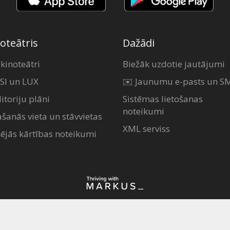
oteātris
Dažādi
 kinoteātri
Biežāk uzdotie jautājumi
SI un LUX
✉️ Jaunumu e-pasts un S
itoriju plāni
Sistēmas lietošanas
noteikumi
ašanās vieta un stāvvietas
XML serviss
šējās kārtības noteikumi