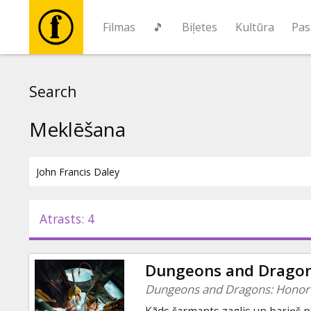
Filmas
🎵
Biļetes
Kultūra
Pas
Filmas
Search
🎵
Meklēšana
Biļetes
Kultūra
Atrasts: 4
Pasākumi
Dungeons and Dragons
Ziņas
Dungeons and Dragons: Honor