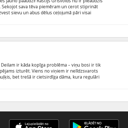
es jauno paaudzi! Rastijs Grisvolds nu ir pieaudzis
. Sekojot sava tēva piemēram un cerot stiprināt
zvest sievu un abus dēlus ceļojumā pāri visai
s atrakciju parku "Vallija pasaule". Lieki piebilst,
ēts. Filma angļu valodā ar subtitriem latviešu un
5
eilam ir kāda kopīga problēma – viņu bosi ir tik
spējams izturēt. Viens no viņiem ir nelīdzsvarots
uļķis, bet trešā ir cietsirdīga dāma, kura regulāri
arbu draugi negrasās, jo ir jāpelna nauda, tādēļ
līdzības ar pārdrošu plānu – tikt vaļā no
visiem laikiem.
1