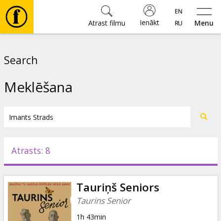
Ienākt
Atrast filmu
Menu
Filmas
Search
🎵
Meklēšana
Biļetes
Kultūra
Atrasts: 8
Pasākumi
Tauriņš Seniors
Ziņas
Taurins Senior
1h 43min