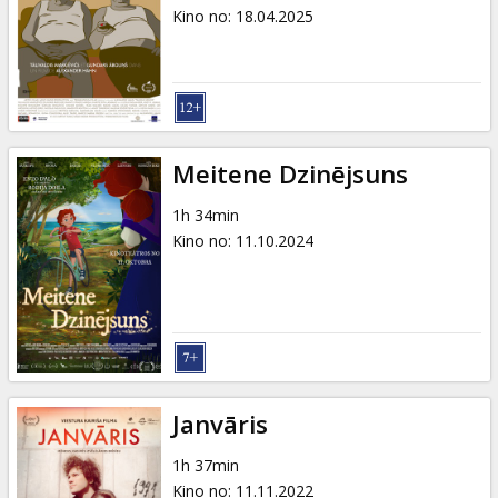
Dāvanu
Kino no
:
18.04.2025
kartes
Uzkodas
B2B
Meitene Dzinējsuns
1h 34min
Kino
Kino no
:
11.10.2024
Klubs
Janvāris
1h 37min
Kino no
:
11.11.2022