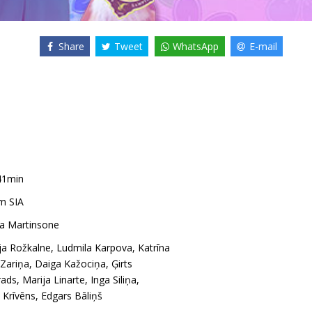
Share
Tweet
WhatsApp
E-mail
41min
m SIA
na Martinsone
ja Rožkalne
,
Ludmila Karpova
,
Katrīna
Zariņa
,
Daiga Kažociņa
,
Ģirts
rads
,
Marija Linarte
,
Inga Siliņa
,
s Krīvēns
,
Edgars Bāliņš