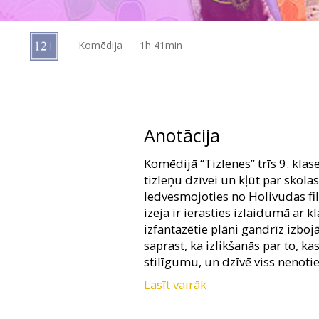
Dāvanu
kartes
Komēdija
1h 41min
Uzkodas
B2B
Anotācija
Kino
Komēdijā “Tizlenes” trīs 9. klas
Klubs
tizleņu dzīvei un kļūt par sko
Iedvesmojoties no Holivudas fi
izeja ir ierasties izlaidumā ar 
izfantazētie plāni gandrīz izb
saprast, ka izlikšanās par to, k
stilīgumu, un dzīvē viss nenotie
Lasīt vairāk
Filma latviešu valodā ar subtit