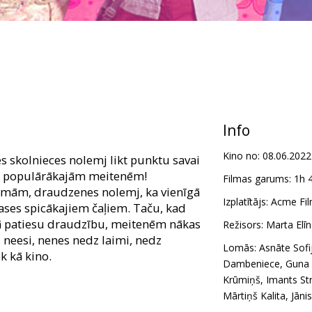
Info
Kino no:
08.06.2022
es skolnieces nolemj likt punktu savai
las populārākajām meitenēm!
Filmas garums:
1h 
lmām, draudzenes nolemj, ka vienīgā
Izplatītājs:
Acme Fil
klases spicākajiem čaļiem. Taču, kad
ojā patiesu draudzību, meitenēm nākas
Režisors:
Marta Elī
as neesi, nenes nedz laimi, nedz
Lomās:
Asnāte Sofi
k kā kino.
Dambeniece
,
Guna 
Krūmiņš
,
Imants St
riem krievu valodā.
Mārtiņš Kalita
,
Jāni