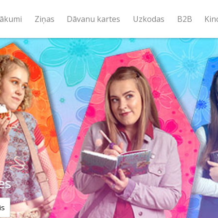
ākumi
Ziņas
Dāvanu kartes
Uzkodas
B2B
Kin
es
is