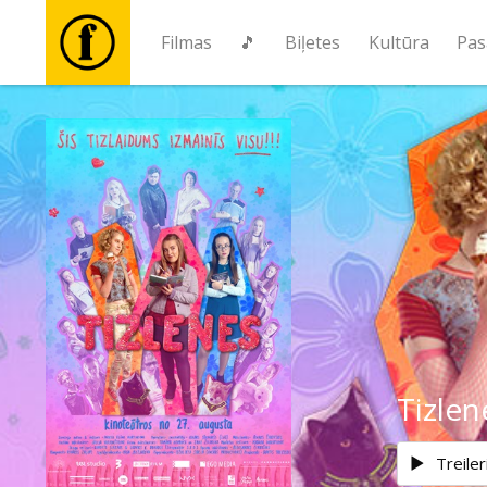
Filmas
🎵
Biļetes
Kultūra
Pas
Filmas
🎵
Biļetes
Kultūra
Pasākumi
Tizlen
Ziņas
Treiler