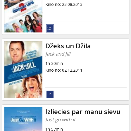
Dāvanu
Kino no
:
23.08.2013
kartes
Uzkodas
B2B
Džeks un Džila
Jack and Jill
Kino
1h 30min
Klubs
Kino no
:
02.12.2011
Izliecies par manu sievu
Just go with it
1h 57min