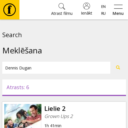
Ienākt
Atrast filmu
Menu
Filmas
Search
🎵
Meklēšana
Biļetes
Kultūra
Atrasts: 6
Pasākumi
Lielie 2
Ziņas
Grown Ups 2
1h 41min