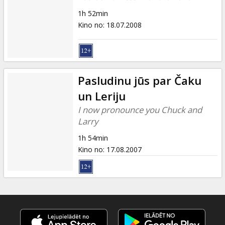
1h 52min
Kino no
:
18.07.2008
Pasludinu jūs par Čaku
un Leriju
I now pronounce you Chuck and
Larry
1h 54min
Kino no
:
17.08.2007