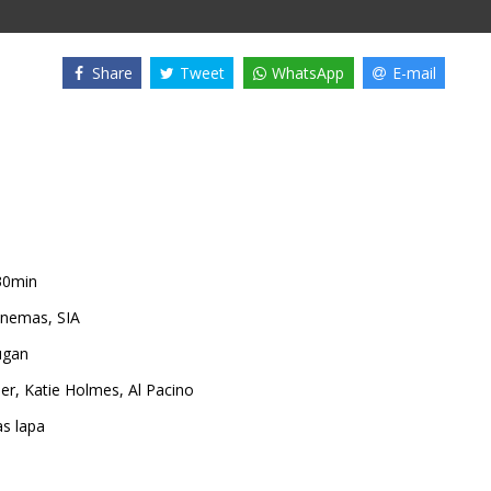
Share
Tweet
WhatsApp
E-mail
30min
nemas, SIA
ugan
er
,
Katie Holmes
,
Al Pacino
as lapa