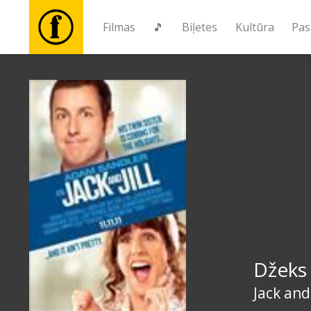
Filmas
🎵
Biļetes
Kultūra
Pas
Filmas
🎵
Biļetes
Kultūra
Pasākumi
Džeks 
Ziņas
Jack and 