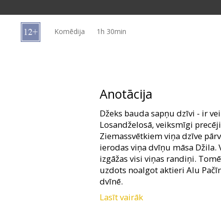
Dāvanu
kartes
Komēdija
1h 30min
Uzkodas
B2B
Anotācija
Kino
Džeks bauda sapņu dzīvi - ir v
Klubs
Losandželosā, veiksmīgi precēji
Ziemassvētkiem viņa dzīve pārv
ierodas viņa dvīņu māsa Džila. V
izgāžas visi viņas randiņi. To
uzdots noalgot aktieri Alu Pačīn
dvīnē.
Lasīt vairāk
Lomās: Adams Sandlers Džeka l
Keitija Holmsa Ērinas lomā un A