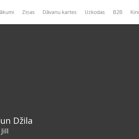
ākumi
Ziņas
Dāvanu kartes
Uzkodas
B2B
Kin
un Džila
Jill