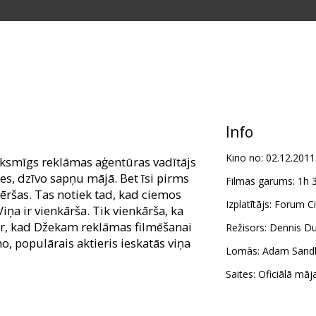
Info
Kino no:
02.12.2011
eiksmīgs reklāmas aģentūras vadītājs
es, dzīvo sapņu mājā. Bet īsi pirms
Filmas garums:
1h 
ēršas. Tas notiek tad, kad ciemos
Izplatītājs:
Forum Ci
iņa ir vienkārša. Tik vienkārša, ka
mēr, kad Džekam reklāmas filmēšanai
Režisors:
Dennis D
o, populārais aktieris ieskatās viņa
Lomās:
Adam Sandl
Saites:
Oficiālā māj
omā, Adams Sandlers Džilas lomā,
ls Pačīno, atveidojot pats sevi