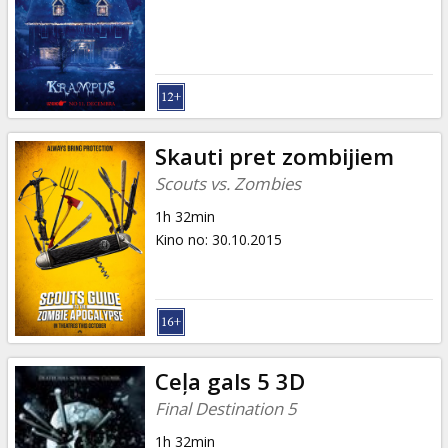
Dāvanu
kartes
Uzkodas
B2B
Skauti pret zombijiem
Scouts vs. Zombies
Kino
1h 32min
Klubs
Kino no
:
30.10.2015
Ceļa gals 5 3D
Final Destination 5
1h 32min