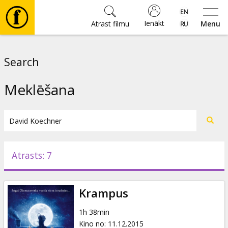
Ienākt
Atrast filmu
Menu
Filmas
Search
🎵
Meklēšana
Biļetes
Kultūra
Atrasts: 7
Pasākumi
Krampus
Ziņas
1h 38min
Kino no
:
11.12.2015